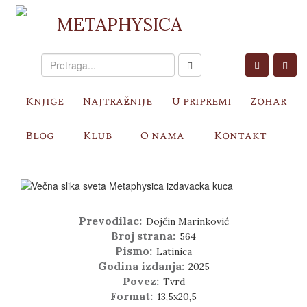
METAPHYSICA
Knjige
Najtraženije
U pripremi
Zohar
Blog
Klub
O nama
Kontakt
Prevodilac:
Dojčin Marinković
Broj strana:
564
Pismo:
Latinica
Godina izdanja:
2025
Povez:
Tvrd
Format:
13,5x20,5