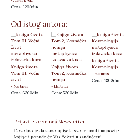
- Julijus Evola
Cena: 3200din
Od istog autora:
Knjiga života -
Knjiga života
Knjiga života -
Kosmologija
Tom III, Večni
Tom 2, Kosmička
- Martinus
život
hemija
Cena: 4800din
- Martinus
- Martinus
Cena: 6200din
Cena: 5200din
Prijavite se za naš Newsletter
Dovoljno je da samo upišete svoj e-mail i najnovije
knjige i ponude će Vas čekati u sandučetu!