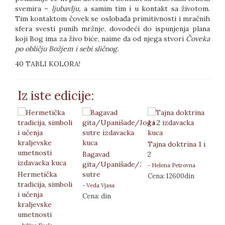
svemira –
ljubavlju,
a samim tim i u kontakt sa životom.
Tim kontaktom čovek se oslobađa primitivnosti i mračnih
sfera svesti punih mržnje, dovodeći do ispunjenja plana
koji Bog ima za živo biće, naime da od njega stvori
Čoveka
po obličju Božjem i sebi sličnog.
40 TABLI KOLORA!
Iz iste edicije:
Tajna doktrina 1 i
Bagavad
2
Knj
gita/Upanišade/Joga
Tom
- Helena Petrovna
Blavacka
Hermetička
sutre
hem
Cena: 12600din
tradicija, simboli
- Veda Vjasa
- Ma
i učenja
Cena: din
Cen
kraljevske
umetnosti