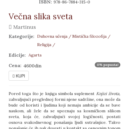
ISBN:
978-86-7884-315-0
Večna slika sveta
Martinus
Kategorije:
Duhovna učenja /
Mistička filozofija /
Religija /
Edicije:
Agarta
Cena:
0% popusta!
4600din
KUPI
Pored toga što je knjiga simbola suplement
Knjizi života,
zahvaljujući preglednoj formi njene sadržine, ona može da
bude od koristi i ljudima koji nemaju ambicije da se bave
naukom, ali žele da se upoznaju sa kosmičkom slikom
sveta, koja će, zahvaljujući svojoj logičnosti, postati
osnova svakodnevnog ponašanja ljudi sutrašnjice. Takvo
ponašanje će ih pak dovesti u kontakt sa osnovnim tonom