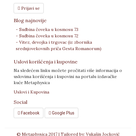
Prijavi se
Blog najnovije
- Sudbina čoveka u kosmosu 73
- Sudbina čoveka u kosmosu 72
- Vitez, devojka i trgovac (iz zbornika
srednjovekovnih priča Gesta Romanorum)
Uslovi korišćenja i kupovine
Na sledećem linku možete pročitati više informacija o
uslovima korišćenja i kupovini na portalu izdavačke
kuće Metaphysica
Uslovi i Kupovina
Social
Facebook
Google Plus
© Metaphysica 2017 | Tailored by: Vukašin Jocković