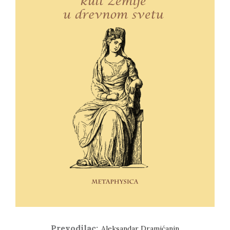
Prevodilac:
Aleksandar Dramićanin