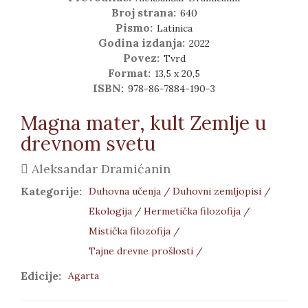
Broj strana:
640
Pismo:
Latinica
Godina izdanja:
2022
Povez:
Tvrd
Format:
13,5 x 20,5
ISBN:
978-86-7884-190-3
Magna mater, kult Zemlje u
drevnom svetu
Aleksandar Dramićanin
Kategorije:
Duhovna učenja /
Duhovni zemljopisi /
Ekologija /
Hermetička filozofija /
Mistička filozofija /
Tajne drevne prošlosti /
Edicije:
Agarta