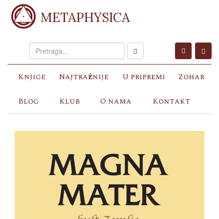
METAPHYSICA
Knjige
Najtraženije
U pripremi
Zohar
Blog
Klub
O nama
Kontakt