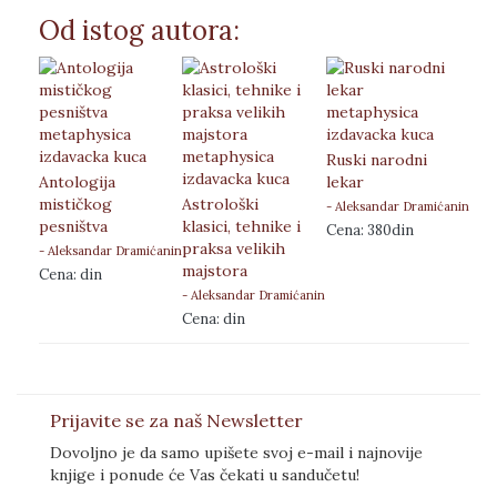
Od istog autora:
Ruski narodni
Kin
Antologija
lekar
lek
mističkog
Astrološki
- Aleksandar Dramićanin
- Al
pesništva
klasici, tehnike i
Cena: 380din
Cen
praksa velikih
- Aleksandar Dramićanin
majstora
Cena: din
- Aleksandar Dramićanin
Cena: din
Prijavite se za naš Newsletter
Dovoljno je da samo upišete svoj e-mail i najnovije
knjige i ponude će Vas čekati u sandučetu!