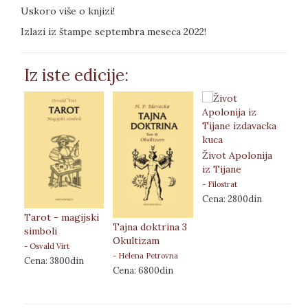
Uskoro više o knjizi!
Izlazi iz štampe septembra meseca 2022!
Iz iste edicije:
Život Apolonija
iz Tijane
- Filostrat
Cena: 2800din
Tarot - magijski
Zoh
Tajna doktrina 3
simboli
Sja
Okultizam
- Osvald Virt
Vaj
- Helena Petrovna
Cena: 3800din
- Ši
Blavacka
Cena: 6800din
Cen