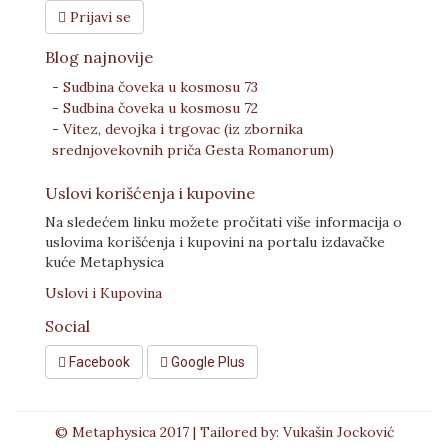
Prijavi se
Blog najnovije
- Sudbina čoveka u kosmosu 73
- Sudbina čoveka u kosmosu 72
- Vitez, devojka i trgovac (iz zbornika
srednjovekovnih priča Gesta Romanorum)
Uslovi korišćenja i kupovine
Na sledećem linku možete pročitati više informacija o
uslovima korišćenja i kupovini na portalu izdavačke
kuće Metaphysica
Uslovi i Kupovina
Social
Facebook
Google Plus
© Metaphysica 2017 | Tailored by: Vukašin Jocković