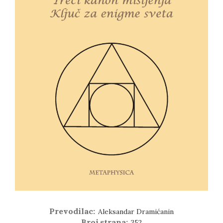
Prevodilac:
Aleksandar Dramićanin
Broj strana:
352