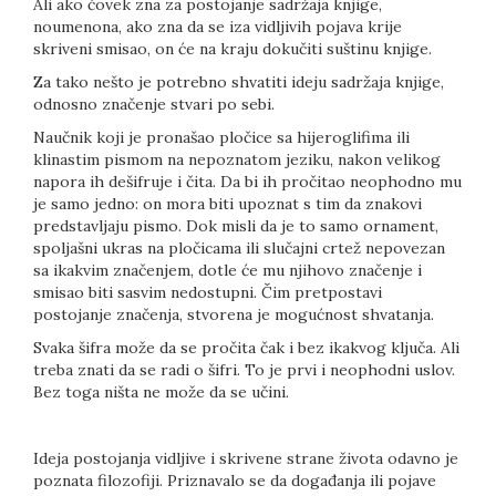
Ali ako čovek zna za postojanje sadržaja knjige,
noumenona, ako zna da se iza vidljivih pojava krije
skriveni smisao, on će na kraju dokučiti suštinu knjige.
Za tako nešto je potrebno shvatiti ideju sadržaja knjige,
odnosno značenje stvari po sebi.
Naučnik koji je pronašao pločice sa hijeroglifima ili
klinastim pismom na nepoznatom jeziku, nakon velikog
napora ih dešifruje i čita. Da bi ih pročitao neophodno mu
je samo jedno: on mora biti upoznat s tim da znakovi
predstavljaju pismo. Dok misli da je to samo ornament,
spoljašni ukras na pločicama ili slučajni crtež nepovezan
sa ikakvim značenjem, dotle će mu njihovo značenje i
smisao biti sasvim nedostupni. Čim pretpostavi
postojanje značenja, stvorena je mogućnost shvatanja.
Svaka šifra može da se pročita čak i bez ikakvog ključa. Ali
treba znati da se radi o šifri. To je prvi i neophodni uslov.
Bez toga ništa ne može da se učini.
Ideja postojanja vidljive i skrivene strane života odavno je
poznata filozofiji. Priznavalo se da događanja ili pojave