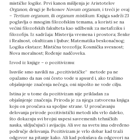
mističke logike. Prvi kanon mišljenja je Aristotelov
Organon
, drugi je Bekonov
Novum organum
, i treći je ovaj
–
Tertium organum
, ili
organum mistikum
. Knjiga sadrži 23
poglavlja o mnogim filozofskim temama, a koristi se na
većini filozofskih fakulteta kao udžbenik za metafiziku i
filozofiju. Iz sadržaja: Misterija vremena i prostora; Senke
i Realnost, okultizam i ljubav; Matematika beskonačnog;
Logika ekstaze; Mistična teozofija; Kosmička svesnost;
Nova moralnost; Rođenje nadčoveka.
Izvod iz knjige – o pozitivizmu:
Isuviše smo navikli na „pozitivističke“ metode pa ne
opažamo da nas oni često vode u apsurd i, ako tražimo
objašnjenje značenja nečega, oni nipošto ne vode cilju.
Istina je u tome da pozitivizam nije prikladan za
objašnjenje značenja. Priroda je za njega zatvorena knjiga
koju on proučava sa spoljne strane. U proučavanju
delovanja prirode pozitivistički metodi idu vrlo daleko,
što dokazuju svi brojni uspesi savremenih tehničkih
nauka, uključujući i avijaciju. Ali sve na svetu ima određeno
područje delovanja. Pozitivizam je vrlo dobar kad traži
odgovor na pitanje kako. Ali kad pokušava da odgovori na