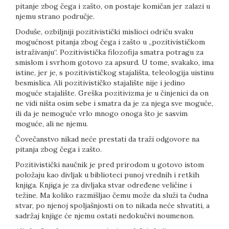
pitanje zbog čega i zašto, on postaje komičan jer zalazi u
njemu strano područje.
Doduše, ozbiljniji pozitivistički mislioci odriču svaku
mogućnost pitanja zbog čega i zašto u „pozitivističkom
istraživanju“. Pozitivistička filozofija smatra potragu za
smislom i svrhom gotovo za apsurd. U tome, svakako, ima
istine, jer je, s pozitivističkog stajališta, teleologija uistinu
besmislica. Ali pozitivističko stajalište nije i jedino
moguće stajalište. Greška pozitivizma je u činjenici da on
ne vidi ništa osim sebe i smatra da je za njega sve moguće,
ili da je nemoguće vrlo mnogo onoga što je sasvim
moguće, ali ne njemu.
Čovečanstvo nikad neće prestati da traži odgovore na
pitanja zbog čega i zašto.
Pozitivistički naučnik je pred prirodom u gotovo istom
položaju kao divljak u biblioteci punoj vrednih i retkih
knjiga. Knjiga je za divljaka stvar određene veličine i
težine. Ma koliko razmišljao čemu može da služi ta čudna
stvar, po njenoj spoljašnjosti on to nikada neće shvatiti, a
sadržaj knjige će njemu ostati nedokučivi noumenon.