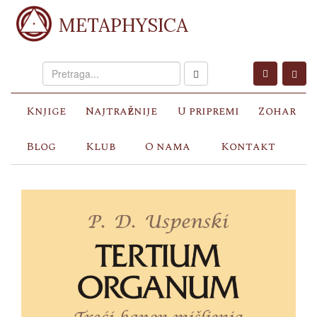
METAPHYSICA
Knjige
Najtraženije
U pripremi
Zohar
Blog
Klub
O nama
Kontakt