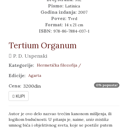
Pismo:
Latinica
Godina izdanja:
2007
Povez:
Tvrd
Format:
14 x 21 cm
ISBN:
978-86-7884-037-1
Tertium Organum
P. D. Uspenski
Kategorije:
Hermetička filozofija /
Edicije:
Agarta
Cena:
0% popusta!
3200din
KUPI
Autor je ovo delo nazvao trećim kanonom mišljenja, ili
logikom budućnosti. U pitanju je, naime,
unio mistika
umnog bića i objektivnog sveta, koje se postiže putem