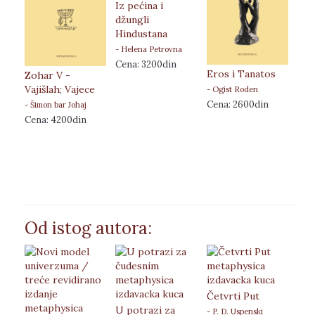
Iz pećina i
džungli
Hindustana
- Helena Petrovna
Blavacka
Cena: 3200din
Eros i Tanatos
Mor
Zohar V -
Dre
Vajišlah; Vajece
- Ogist Roden
Pri
Cena: 2600din
- Šimon bar Johaj
Ško
Cena: 4200din
Obr
Slo
Zid
- Alb
Cen
Od istog autora:
Četvrti Put
U potrazi za
- P. D. Uspenski