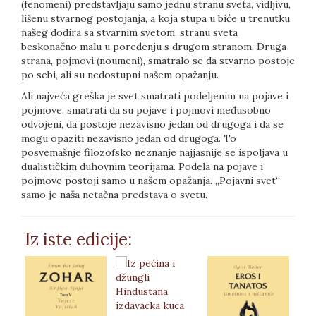
(fenomeni) predstavljaju samo jednu stranu sveta, vidljivu,
lišenu stvarnog postojanja, a koja stupa u biće u trenutku
našeg dodira sa stvarnim svetom, stranu sveta
beskonačno malu u poređenju s drugom stranom. Druga
strana, pojmovi (noumeni), smatralo se da stvarno postoje
po sebi, ali su nedostupni našem opažanju.
Ali najveća greška je svet smatrati podeljenim na pojave i
pojmove, smatrati da su pojave i pojmovi međusobno
odvojeni, da postoje nezavisno jedan od drugoga i da se
mogu opaziti nezavisno jedan od drugoga. To
posvemašnje filozofsko neznanje najjasnije se ispoljava u
dualističkim duhovnim teorijama. Podela na pojave i
pojmove postoji samo u našem opažanja. „Pojavni svet“
samo je naša netačna predstava o svetu.
Iz iste edicije: