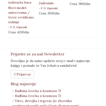
čudesnim
Cena: 3800din
Novi model
- P. D. Uspenski
univerzuma /
Cena: 3500din
treće revidirano
izdanje
- P. D. Uspenski
Cena: 4200din
Prijavite se za naš Newsletter
Dovoljno je da samo upišete svoj e-mail i najnovije
knjige i ponude će Vas čekati u sandučetu!
Prijavi se
Blog najnovije
- Sudbina čoveka u kosmosu 73
- Sudbina čoveka u kosmosu 72
- Vitez, devojka i trgovac (iz zbornika
srednjovekovnih priča Gesta Romanorum)