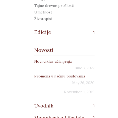
Tajne drevne prošlosti
Umetnost
Životopisi
Edicije
Adepti
Novosti
Aeterna
Agarta
Novi ciklus učlanjenja
Alim
- June 7, 2022
Androgin
Anima
Promena u načinu poslovanja
Apeiron
- May 26, 2020
Arhe
- November 1, 2019
Atman
Damin gambit
Uvodnik
EkoLogos
Elizijum
Metaphysica Lifestyle