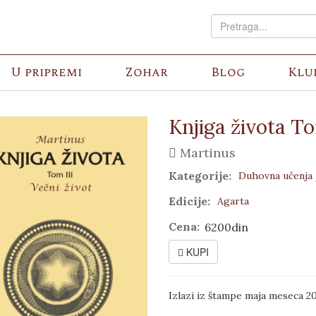
U pripremi
Zohar
Blog
Klu
Knjiga života To
Martinus
Kategorije:
Duhovna učenja
Edicije:
Agarta
Cena:
6200din
KUPI
Izlazi iz štampe maja meseca 20