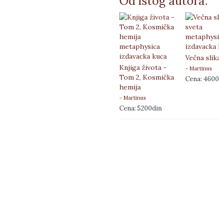
Od istog autora:
Večna slik
Knjiga života -
- Martinus
Tom 2, Kosmička
Cena: 4600
hemija
- Martinus
Cena: 5200din