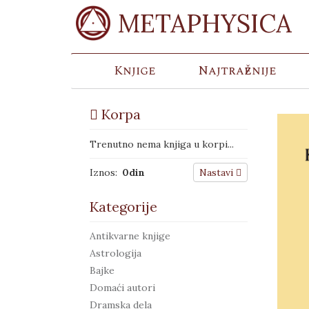
METAPHYSICA
Knjige
Najtraženije
Korpa
Trenutno nema knjiga u korpi...
Iznos:
0
din
Nastavi
Kategorije
Antikvarne knjige
Astrologija
Bajke
Domaći autori
Dramska dela