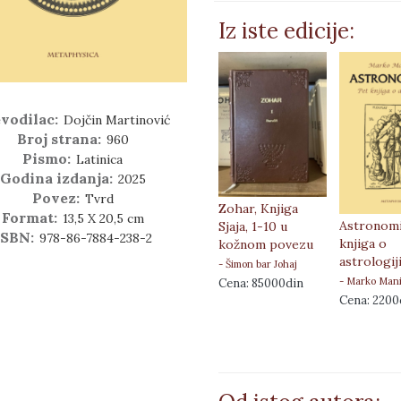
Iz iste edicije:
vodilac:
Dojčin Martinović
Broj strana:
960
Pismo:
Latinica
Godina izdanja:
2025
Povez:
Tvrd
Zohar, Knjiga
Format:
13,5 X 20,5 cm
Astronomi
Sjaja, 1-10 u
ISBN:
978-86-7884-238-2
knjiga o
kožnom povezu
astrologij
- Šimon bar Johaj
- Marko Mani
Cena: 85000din
Cena: 2200