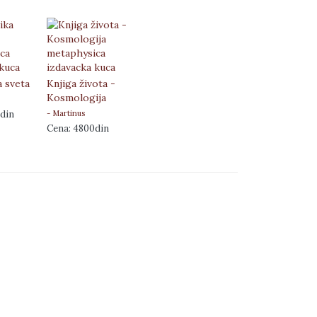
a sveta
Knjiga života -
Kosmologija
din
- Martinus
Cena: 4800din