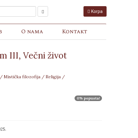
Korpa
b
O nama
Kontakt
m III, Večni život
 /
Mistička filozofija /
Religija /
0% popusta!
25.