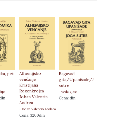
Alhemijsko
Anakalipsa,
ka, pet
Bagavad
venčanje
istraživanje
gita/Upanišade/Joga
Kristijana
porekla jezika,
i
sutre
Rozenkrojca -
naroda i vera
lije
- Veda Vjasa
Johan Valentin
- Godfri Higins
din
Cena: din
Andrea
Cena: din
- Johan Valentin Andrea
Cena: 3200din