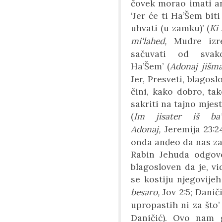
čovek morao imati an
‘Jer će ti Ha’Šem bit
uhvati (u zamku)’ (
Ki 
mi‘lahed,
Mudre izre
sa
čuvati od svak
Ha’Šem
’
(
Adonaj jišma
Jer, Presveti, blagosl
čini, kako dobro, tak
sakriti na tajno mjes
(
Im jisater iš ba
Adonaj,
Jeremija 23:2
onda anđeo da nas za
Rabin Jehuda odgovor
blagosloven da je, vi
se kostiju njegovijeh
besaro,
Jov 2:5; Danič
upropastih ni za što’ 
Daničić). Ovo nam 