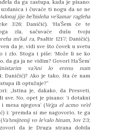
đela da ga zastupa, kada je pisano:
i uzdanica i čuvaće ti nogu da se ne
Adonaj jije be’hisleha ve’šamar ragleha
ke 3:26; Daničić). ‘Ha’Šem ć
e te
oga zla, sačuvać
e du
šu tvoju
reha mi’kal ra,
Psaltir 121:7; Daničić).
oven da je, vidi sve što čovek u svetu
o i zlo. Stoga i piše:
‘
Može li se ko
to, da ga ja ne vidim? Govori Ha’Šem’
’mistarim va’Ani lo erenu num
4; Daničić)? Ako je tako, šta će nam
stupa ili optužuje?”
i: „Istina je, dakako, da Presveti,
di sve. No, opet je pisano: ‘i dotakni
 i mesa njegova’ (
Ve’ga el acmo ve’el
ić) i: ‘premda si me nagovorio, te ga
(
Va’tesijtenij vo le’valo hinam,
Jov 2:3;
govori da je Druga strana dobila