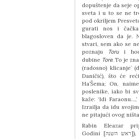
dopuštenje da seje o
sveta i u to se ne tr
pod okriljem Presveto
gurati nos i čačka
blagosloven da je. 
stvari, sem ako se n
poznaju
i hod
Toru
dubine
. To je zn
Tore
(radosno) klicanje’ 
Daničić), što će reć
Ha’Šema; On, naime
poslenike, iako bi 
kaže: ‘Idi Faraonu…,
Izrailja da idu svoj
ne pitajući ovog ništa
Rabin Eleazar p
Godini
[
ראש השנה
]
)
,