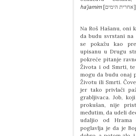
[
אחרית הימים
]
ha‘jamim
Na Roš Hašanu, oni k
da budu svrstani na
se pokažu kao pres
upisanu u Drugu st
pokreće pitanje ravno
Života i od Smrti, t
mogu da budu onaj pr
Životu ili Smrti. Čov
jer tako privlači p
grabljivaca. Job, ko
prokušan, nije pri
međutim, da udeli deo 
udaljio od Hram
poglavlja je da je B
dobro, a potom zlo, 