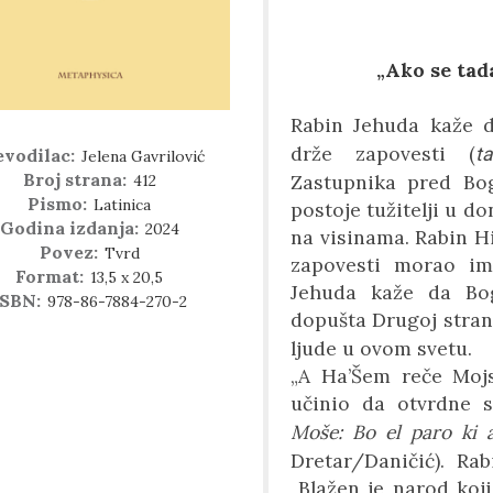
„Ako se tad
Rabin Jehuda kaže 
drže zapovesti
(
t
evodilac:
Jelena Gavrilović
Broj strana:
Zastupnika pred Bog
412
Pismo:
Latinica
postoje tužitelji u d
Godina izdanja:
2024
na visinama. Rabin Hi
Povez:
Tvrd
zapovesti morao im
Format:
13,5 x 20,5
Jehuda kaže da Bog
ISBN:
978-86-7884-270-2
dopušta Drugoj stra
ljude u ovom svetu.
„
A
Ha
’
Šem reče Moj
učinio da otvrdne 
Moše: Bo el paro ki a
Dretar/Daničić). Ra
„Blažen je narod koji