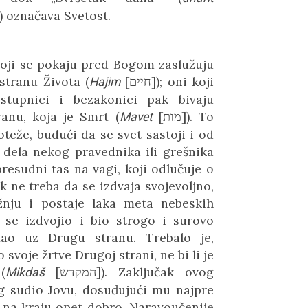
)
označava Svetost.
oji se pokaju pred Bogom zaslužuju
 stranu Života
(
[
חיים
])
; oni koji
Hajim
tupnici i bezakonici pak bivaju
ranu, koja je Smrt
(
[
מות
])
. To
Mavet
teže, budući da se svet sastoji i od
e dela nekog pravednika ili grešnika
esudni tas na vagi, koji odlučuje o
ek ne treba da se izdvaja svojevoljno,
ažnju i postaje laka meta nebeskih
ji se izdvojio i bio strogo i surovo
stao uz Drugu stranu. Trebalo je,
svoje žrtve Drugoj strani, ne bi li je
a
(
[
המקדש
])
. Zaključak ovog
Mikdaš
og sudio Jovu, dosuđujući mu najpre
i na kraju opet dobro. Naravoučenije