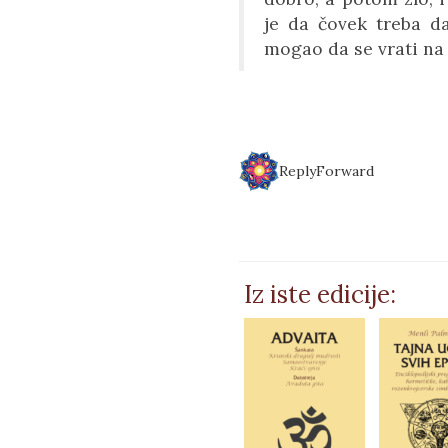
je da čovek treba da
mogao da se vrati na p
Reply
Forward
Iz iste edicije: