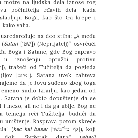
 motre na ljudska dela iznose tog
vu počinitelja rđavih dela. Kada
 oslabljuju Boga, kao što Ga krepe i
 kako valja.
 usredsređuje na deo stiha: „A među
a
(
[
שטן
])
(Neprijatelj),”
osvrćući
Satan
đu Boga i Satane, gde Bog zapravo
u u iznošenju optužbi protivu
י
])
, tražeći od Tužitelja da pogleda
a
(Ijov [
איוב
])
. Satana uvek zahteva
najemo da je Jovu suđeno zbog toga
remeno sudio Izrailju, kao jedan od
. Satana je dobio dopuštenje da se
i i meso, ali ne i da ga ubije. Bog ne
na temelju reči Tužitelja, budući da
u uništenje. Rasprava potom skreće
ela”
(
[
קץ כל־בשר
])
, koji
kec kal basar
u, dok „Svršetak dana”
(
aharit