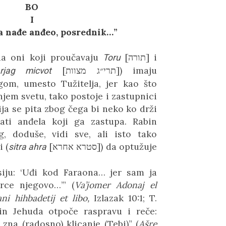
BO
I
a nađe anđeo, posrednik…”
da oni koji proučavaju
[
תורה
]
i
Toru
[
תרי״ג מצוות
])
imaju
arjag micvot
om, umesto Tužitelja, jer kao što
onjem svetu, tako postoje i zastupnici
ja se pita zbog čega bi neko ko drži
ati anđela koji ga zastupa. Rabin
, doduše, vidi sve, ali isto tako
ni
(
[
סטרא אחרא
])
da optužuje
sitra ahra
siju:
‘
Uđi kod Faraona… jer sam ja
srce njegovo…
’
” (
Va’jomer Adonaj el
ni hihbadetij et libo,
Izlazak 10:1; T.
bin Jehuda otpoče raspravu i reče:
 zna (radosno) klicanje (Tebi)” (
Ašre