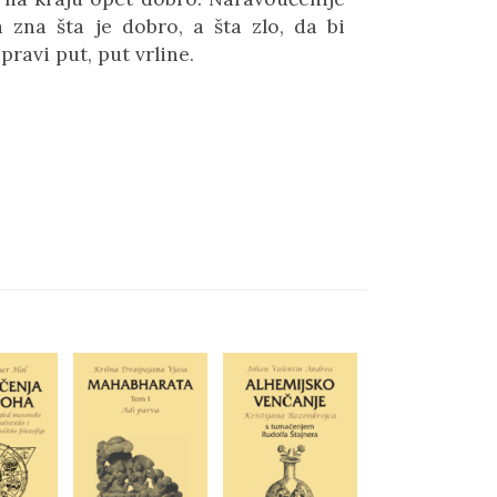
 zna šta je dobro, a šta zlo, da bi
ravi put, put vrline.
Okultna filozofij