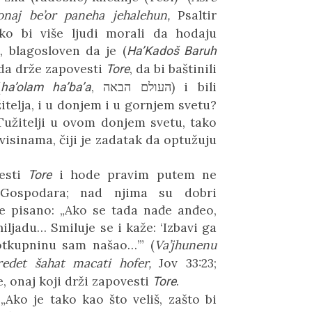
naj be’or paneha jehalehun,
Psaltir
oliko bi više ljudi morali da hodaju
, blagosloven da je
(
Ha’Kadoš Baruh
 da dr
že
zapovesti
,
da bi
baštinili
Tore
(
,
העולם הבאה
)
i bili
ha’olam ha’ba’a
žitelja, i u donjem i u gornjem svetu?
 Tužitelji u ovom donjem svetu, tako
 visinama, čiji je zadatak da optužuju
vesti
i hode pravim putem ne
Tore
Gospodara; nad njima su dobri
je pisano: „Ako se tada nađe anđeo,
hiljadu… Smiluje se i kaže:
‘
Izbavi ga
 otkupninu sam našao…
’
” (
Va’jhunenu
edet šahat macati hofer,
Jov 33:23;
le, onaj koji drži zapovesti
.
Tore
„Ako je tako kao što veliš, zašto bi