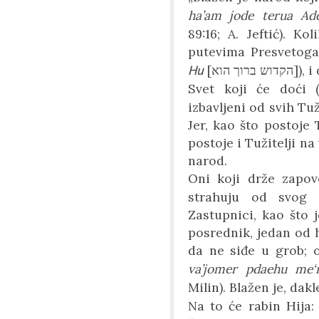
ha’am jode terua Ado
89:16; A. Jeftić). K
putevima Presvetoga
[
הקדוש ברוך הוא
])
, i
Hu
Svet koji će doći
izbavljeni od svih Tu
Jer, kao što postoje
postoje i Tužitelji na
narod.
Oni koji drže zapo
strahuju od svog 
Zastupnici, kao što 
posrednik, jedan od 
da ne siđe u grob;
va’jomer pdaehu me‘r
Milin). Blažen je, dak
Na to će rabin Hija: 