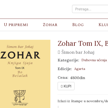
U pripremi
Zohar
Blog
Klu
Zohar Tom IX, 
Šimon bar Johaj
Kategorije:
Duhovna učenja
Edicije:
Agarta
Cena:
4800din
KUPI
Izlazi iz štampe u novembru/d