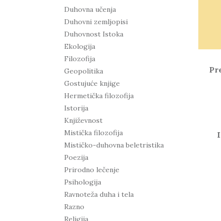
Duhovna učenja
Duhovni zemljopisi
Duhovnost Istoka
Ekologija
Filozofija
Pr
Geopolitika
Gostujuće knjige
Hermetička filozofija
Istorija
Književnost
Mistička filozofija
Mističko-duhovna beletristika
Poezija
Prirodno lečenje
Psihologija
Ravnoteža duha i tela
Razno
Religija