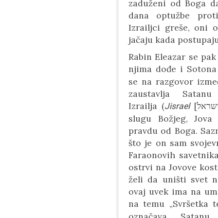
zaduženi od Boga da
dana optužbe proti
Izrailjci greše, oni
jačaju kada postupaju
Rabin Eleazar se pak
njima dođe i Soton
se na razgovor izme
zaustavlja Satan
Izrailja
(
[
שראל
Jisrael
slugu Božjeg, Jov
pravdu od Boga. Saz
što je on sam svojev
Faraonovih savetnika
ostrvi na Jovove kost
želi da uništi svet 
ovaj uvek ima na um
na temu „Svršetka t
označava Satan