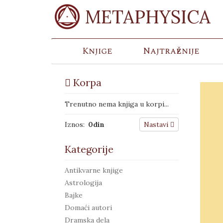
METAPHYSICA
Knjige
Najtraženije
Korpa
Trenutno nema knjiga u korpi...
Iznos:
0
din
Nastavi
Kategorije
Antikvarne knjige
Astrologija
Bajke
Domaći autori
Dramska dela