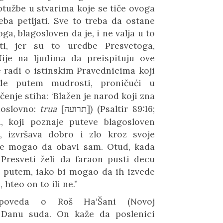
ptužbe u stvarima koje se tiče ovoga
eba petljati. Sve to treba da ostane
ga, blagosloven da je, i ne valja u to
ti, jer su to uredbe Presvetoga,
Nije na ljudima da preispituju ove
e radi o istinskim Pravednicima koji
e putem mudrosti, proničući u
ačenje stiha: ‘Blažen je narod koji zna
(doslovno:
trua
[
תרועה
]
) (Psaltir 89:16;
i, koji poznaje puteve blagosloven
, izvršava dobro i zlo kroz svoje
sve mogao da obavi sam. Otud, kada
’ Presveti želi da faraon pusti decu
im putem, iako bi mogao da ih izvede
, hteo on to ili ne.”
ripoveda o Roš
Ha‘Šani
(Novoj
 Danu suda. On kaže da poslenici