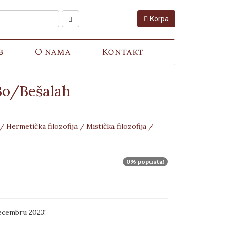
Korpa
b
O nama
Kontakt
Bo/Bešalah
 /
Hermetička filozofija /
Mistička filozofija /
0% popusta!
ecembru 2023!