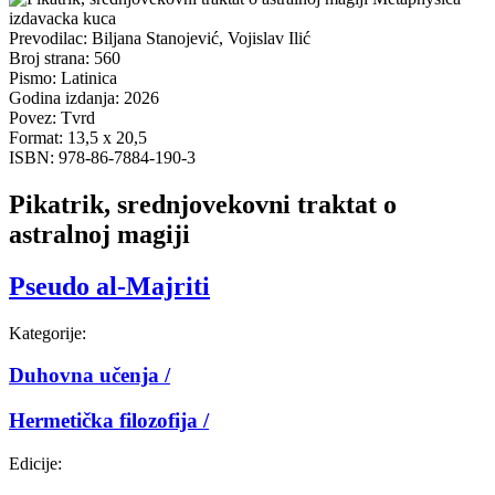
Prevodilac:
Biljana Stanojević, Vojislav Ilić
Broj strana:
560
Pismo:
Latinica
Godina izdanja:
2026
Povez:
Tvrd
Format:
13,5 x 20,5
ISBN:
978-86-7884-190-3
Pikatrik, srednjovekovni traktat o
astralnoj magiji
Pseudo al-Majriti
Kategorije:
Duhovna učenja /
Hermetička filozofija /
Edicije: