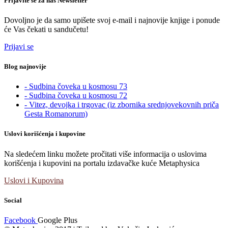
Prijavite se za naš Newsletter
Dovoljno je da samo upišete svoj e-mail i najnovije knjige i ponude
će Vas čekati u sandučetu!
Prijavi se
Blog najnovije
- Sudbina čoveka u kosmosu 73
- Sudbina čoveka u kosmosu 72
- Vitez, devojka i trgovac (iz zbornika srednjovekovnih priča
Gesta Romanorum)
Uslovi korišćenja i kupovine
Na sledećem linku možete pročitati više informacija o uslovima
korišćenja i kupovini na portalu izdavačke kuće Metaphysica
Uslovi i Kupovina
Social
Facebook
Google Plus