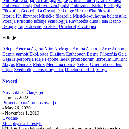
Antikvarne knjige
Astrologija
Bajke
Domaći autori
Dramska dela
Duhovna učenja
Duhovni zemljopisi
Duhovnost Istoka
Ekologija
Filozofija
Geopolitika
Gostujuće knjige
Hermetička filozofija
Istorija
Književnost
Mistička filozofija
Mističko-duhovna beletristika
Poezija
Prirodno lečenje
Psihologija
Ravnoteža duha i tela
Razno
Religija
Tajne drevne prošlosti
Umetnost
Životopisi
Edicije
Adepti
Aeterna
Agarta
Alim
Androgin
Anima
Apeiron
Arhe
Atman
Damin gambit
EkoLogos
Elizijum
Entheogen
Eterna
Filozofija
Gaja
Geja
Hiperboreja
Ideje i epohe
Index prohibitorum librorum
Lavirint
Magus
Mandala
Matrix
Medicina divina
Nektar
Orient et occident
Otpor
Svetionik
Theos progenitor
Umetnost i oblik
Virgo
Novosti
Novi ciklus učlanjenja
- June 7, 2022
Promena u načinu poslovanja
- May 26, 2020
- November 1, 2019
Uvodnik
Metaphysica Lifestyle