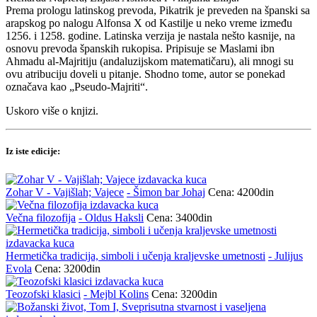
Prema prologu latinskog prevoda, Pikatrik je preveden na španski sa
arapskog po nalogu Alfonsa X od Kastilje u neko vreme između
1256. i 1258. godine. Latinska verzija je nastala nešto kasnije, na
osnovu prevoda španskih rukopisa. Pripisuje se Maslami ibn
Ahmadu al-Majritiju (andaluzijskom matematičaru), ali mnogi su
ovu atribuciju doveli u pitanje. Shodno tome, autor se ponekad
označava kao „Pseudo-Majriti“.
Uskoro više o knjizi.
Iz iste edicije:
Zohar V - Vajišlah; Vajece
- Šimon bar Johaj
Cena: 4200din
Večna filozofija
- Oldus Haksli
Cena: 3400din
Hermetička tradicija, simboli i učenja kraljevske umetnosti
- Julijus
Evola
Cena: 3200din
Teozofski klasici
- Mejbl Kolins
Cena: 3200din