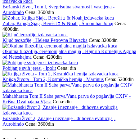
Božanski život, Tom I, Sveprisutna stvarnost i vaseljena
-
Aurobindo
Cena: 3600din
Zohar, Knjiga Sjaja, Berešit ב & Noah
- Šimon bar Johaj
Cena:
4800din
Ključ teozofije
- Helena Petrovna Blavacka
Cena: 3200din
Okultna filozofija, ceremonijalna magija
- Hajnrih Kornelijus Agripa
od Neteshajma
Cena: 4200din
Pobijanje svih jeresi
- Ipolit
Cena: din
Knjiga života - Tom 2, Kosmička hemija
- Martinus
Cena: 5200din
Mahabharata Tom II Saba parva/Vana parva do poglavlja CXIV
-
Krišna Dvaipajana Vjasa
Cena: din
Božanski život 2, Znanje i neznanje - duhovna evolucija
-
Aurobindo
Cena: 3600din