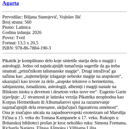
Agarta
Prevodilac:
Biljana Stanojević, Vojislav Ilić
Broj strana:
560
Pismo:
Latinica
Godina izdanja:
2026
Povez:
Tvrd
Format:
13,5 x 20,5
ISBN:
978-86-7884-190-3
Pikatrik je kompilirano delo koje sintetiše starija dela o magiji i
astrologiji. Jedno od najuticajnijih tumačenja sugeriše da ga treba
smatrati „priručnikom talismanske magije“. Drugi istraživač ga
sažima kao „najtemeljnije izlaganje nebeske magije na arapskom“,
ukazujući kao izvore za delo „arapske tekstove o hermetizmu,
sabijanizmu, ismailizmu, astrologiji, alhemiji i magiji nastale na
Bliskom istoku u devetom i desetom veku nove ere“. Eugenio Garin
izjavljuje: „U stvarnosti je latinska verzija Pikatrika neophodna kao
Korpus Hermetikum ili Albumašarovi spisi za razumevanje
najznačajnijih dela renesanse, uključujući figurativnu umetnost“.
Ona je značajno uticala na zapadnoevropski ezoterizam od Marsilija
Fičina u 15. veku do Tomasa Kampanele u 17. veku. Rukopis u
Britanskoj biblioteci prošao je kroz nekoliko ruku: Simona Formana,
Richarda Napiera, Elijasa Ašmolea i Villijama Lilija.