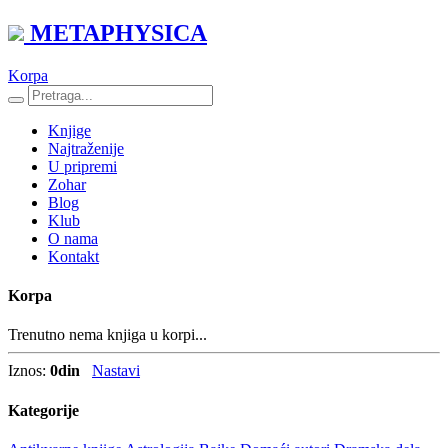
METAPHYSICA
Korpa
Knjige
Najtraženije
U pripremi
Zohar
Blog
Klub
O nama
Kontakt
Korpa
Trenutno nema knjiga u korpi...
Iznos:
0
din
Nastavi
Kategorije