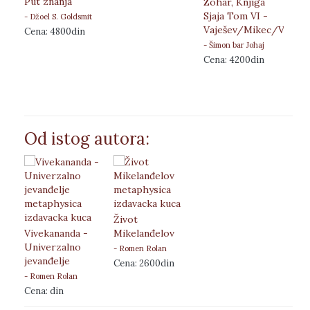
Put znanja
Zohar, Knjiga
Sjaja Tom VI -
- Džoel S. Goldsmit
Vaješev/Mikec/Vajigaš
Cena: 4800din
- Šimon bar Johaj
Cena: 4200din
Od istog autora:
Život
Vivekananda -
Mikelanđelov
Univerzalno
- Romen Rolan
jevanđelje
Cena: 2600din
- Romen Rolan
Cena: din