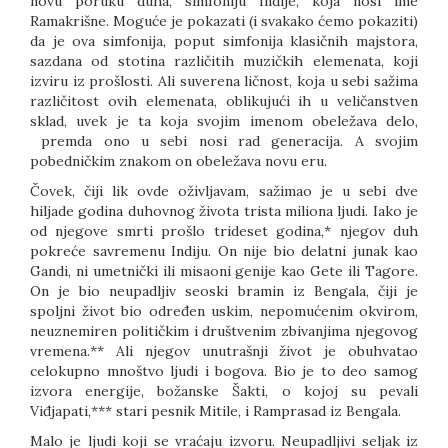
novu poruku duha, simfoniju Indije, koja nosi ime
Ramakrišne. Moguće je pokazati (i svakako ćemo pokaziti)
da je ova simfonija, poput simfonija klasičnih majstora,
sazdana od stotina različitih muzičkih elemenata, koji
izviru iz prošlosti. Ali suverena ličnost, koja u sebi sažima
različitost ovih elemenata, oblikujući ih u veličanstven
sklad, uvek je ta koja svojim imenom obeležava delo,
premda ono u sebi nosi rad generacija. A svojim
pobedničkim znakom on obeležava novu eru.
Čovek, čiji lik ovde oživljavam, sažimao je u sebi dve
hiljade godina duhovnog života trista miliona ljudi. Iako je
od njegove smrti prošlo trideset godina,* njegov duh
pokreće savremenu Indiju. On nije bio delatni junak kao
Gandi, ni umetnički ili misaoni genije kao Gete ili Tagore.
On je bio neupadljiv seoski bramin iz Bengala, čiji je
spoljni život bio određen uskim, nepomućenim okvirom,
neuznemiren političkim i društvenim zbivanjima njegovog
vremena.** Ali njegov unutrašnji život je obuhvatao
celokupno mnoštvo ljudi i bogova. Bio je to deo samog
izvora energije, božanske Šakti, o kojoj su pevali
Viđjapati,*** stari pesnik Mitile, i Ramprasad iz Bengala.
Malo je ljudi koji se vraćaju izvoru. Neupadljivi seljak iz