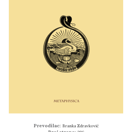
Prevodilac:
Branka Zdravković