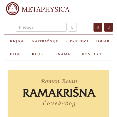
METAPHYSICA
Knjige
Najtraženije
U pripremi
Zohar
Blog
Klub
O nama
Kontakt