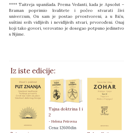
**** Taitreja upanišada. Prema Vedanti, kada je Apsolut –
Braman poprimio kvalitete i počeo stvarati živi
univerzum, On sam je postao prvostvoreni, a u Biću,
suštini svih vidljivih i nevidljivih stvari, prvorođeni. Onaj
koji tako govori, verovatno je dosegao potpuno jedinstvo
s Njime.
Iz iste edicije:
Zoh
Tajna doktrina 1 i
Sjaj
2
Leh
- Helena Petrovna
- Ši
Blavacka
Cena: 12600din
Cen