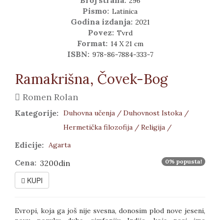
Broj strana:
296
Pismo:
Latinica
Godina izdanja:
2021
Povez:
Tvrd
Format:
14 X 21 cm
ISBN:
978-86-7884-333-7
Ramakrišna, Čovek-Bog
Romen Rolan
Kategorije:
Duhovna učenja /
Duhovnost Istoka /
Hermetička filozofija /
Religija /
Edicije:
Agarta
Cena:
0% popusta!
3200din
KUPI
Evropi, koja ga još nije svesna, donosim plod nove jeseni,