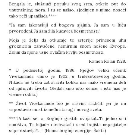
Bengala je, slušajući poruku svog srca, otkrio put do
unutrašnjeg mora. I tu se našao, sjedinjen s njime, noseći
tako reči upanišada:****
“Ja sam iskonskiji od bogova sjajnih. Ja sam u Biću
prvorođeni. Ja sam žila kucavica besmrtnosti.”
Moja je želja da otkucaje te arterije prinesem uhu
groznicom zahvaćene, nemirnim snom nošene Evrope.
Želim da njene usne ovlažim krvlju besmrtnosti.
Romen Rolan 1928.
* U pedesetoj godini, 1886. Njegov veliki učenik
Vivekananda umro je 1902. u tridesetdevetoj godini.
Nikada ne treba zaboraviti koliko nas malo vremena deli
od njihovih života. Gledali smo isto sunce, i isto nas je
vreme rodilo.)
** Život Vivekanande bio je sasvim različit, jer je on
uspostavio most između starog i novog sveta.
***”Pokaži se, o, Boginjo gustih uvojaka!…Ti jedno si i
mnoštvo, Ti hiljade obuhvataš i sred bojišta neprijatelje
suprotstavljaš!…” (Himna boginji energije, Šakti.)