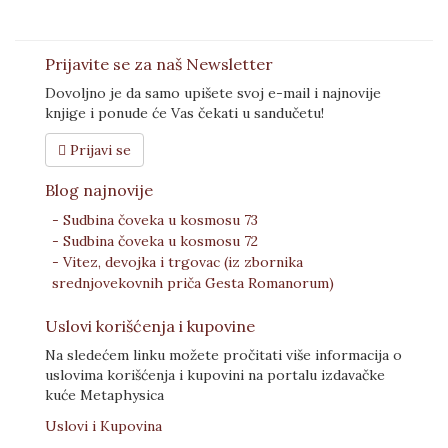
Prijavite se za naš Newsletter
Dovoljno je da samo upišete svoj e-mail i najnovije
knjige i ponude će Vas čekati u sandučetu!
Prijavi se
Blog najnovije
- Sudbina čoveka u kosmosu 73
- Sudbina čoveka u kosmosu 72
- Vitez, devojka i trgovac (iz zbornika
srednjovekovnih priča Gesta Romanorum)
Uslovi korišćenja i kupovine
Na sledećem linku možete pročitati više informacija o
uslovima korišćenja i kupovini na portalu izdavačke
kuće Metaphysica
Uslovi i Kupovina