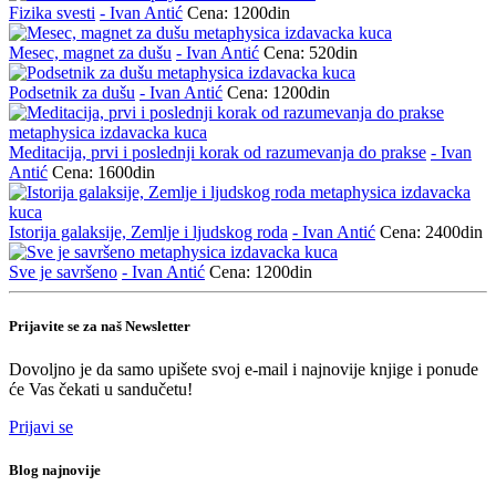
Fizika svesti
- Ivan Antić
Cena: 1200din
Mesec, magnet za dušu
- Ivan Antić
Cena: 520din
Podsetnik za dušu
- Ivan Antić
Cena: 1200din
Meditacija, prvi i poslednji korak od razumevanja do prakse
- Ivan
Antić
Cena: 1600din
Istorija galaksije, Zemlje i ljudskog roda
- Ivan Antić
Cena: 2400din
Sve je savršeno
- Ivan Antić
Cena: 1200din
Prijavite se za naš Newsletter
Dovoljno je da samo upišete svoj e-mail i najnovije knjige i ponude
će Vas čekati u sandučetu!
Prijavi se
Blog najnovije