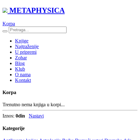
METAPHYSICA
Korpa
Knjige
Najtraženije
U pripremi
Zohar
Blog
Klub
O nama
Kontakt
Korpa
Trenutno nema knjiga u korpi...
Iznos:
0
din
Nastavi
Kategorije