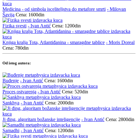
Medicina - od simbola isceliteljstva do metafore smrti
- Milovan
Šavija
Cena: 1600din
Fizika svesti
- Ivan Antić
Cena: 1200din
Knjiga kralja Tota, Atlantiđanina - smaragdne tablice
- Moris Doreal
Cena: 780din
Od istog autora:
Buđenje
- Ivan Antić
Cena: 1600din
Proces ostvarenja
- Ivan Antić
Cena: 520din
Sankhya
- Ivan Antić
Cena: 2000din
Ji đing, algoritam božanske inteligencije
- Ivan Antić
Cena: 2800din
Samadhi
- Ivan Antić
Cena: 1200din