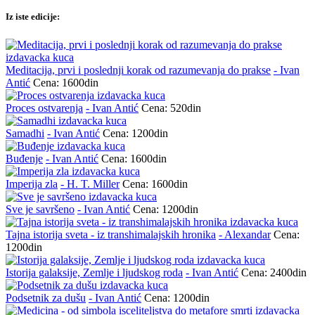
Iz iste edicije:
Meditacija, prvi i poslednji korak od razumevanja do prakse
- Ivan
Antić
Cena: 1600din
Proces ostvarenja
- Ivan Antić
Cena: 520din
Samadhi
- Ivan Antić
Cena: 1200din
Buđenje
- Ivan Antić
Cena: 1600din
Imperija zla
- H. T. Miller
Cena: 1600din
Sve je savršeno
- Ivan Antić
Cena: 1200din
Tajna istorija sveta - iz transhimalajskih hronika
- Alexandar
Cena:
1200din
Istorija galaksije, Zemlje i ljudskog roda
- Ivan Antić
Cena: 2400din
Podsetnik za dušu
- Ivan Antić
Cena: 1200din