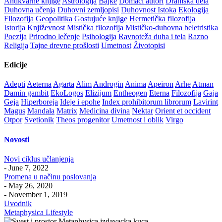
Antikvarne knjige
Astrologija
Bajke
Domaći autori
Dramska dela
Duhovna učenja
Duhovni zemljopisi
Duhovnost Istoka
Ekologija
Filozofija
Geopolitika
Gostujuće knjige
Hermetička filozofija
Istorija
Književnost
Mistička filozofija
Mističko-duhovna beletristika
Poezija
Prirodno lečenje
Psihologija
Ravnoteža duha i tela
Razno
Religija
Tajne drevne prošlosti
Umetnost
Životopisi
Edicije
Adepti
Aeterna
Agarta
Alim
Androgin
Anima
Apeiron
Arhe
Atman
Damin gambit
EkoLogos
Elizijum
Entheogen
Eterna
Filozofija
Gaja
Geja
Hiperboreja
Ideje i epohe
Index prohibitorum librorum
Lavirint
Magus
Mandala
Matrix
Medicina divina
Nektar
Orient et occident
Otpor
Svetionik
Theos progenitor
Umetnost i oblik
Virgo
Novosti
Novi ciklus učlanjenja
- June 7, 2022
Promena u načinu poslovanja
- May 26, 2020
- November 1, 2019
Uvodnik
Metaphysica Lifestyle