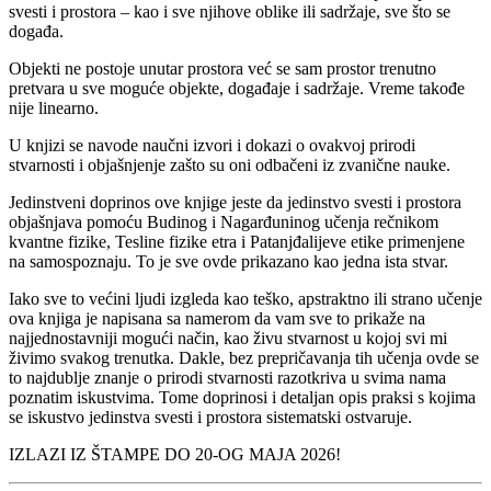
svesti i prostora – kao i sve njihove oblike ili sadržaje, sve što se
događa.
Objekti ne postoje unutar prostora već se sam prostor trenutno
pretvara u sve moguće objekte, događaje i sadržaje. Vreme takođe
nije linearno.
U knjizi se navode naučni izvori i dokazi o ovakvoj prirodi
stvarnosti i objašnjenje zašto su oni odbačeni iz zvanične nauke.
Jedinstveni doprinos ove knjige jeste da jedinstvo svesti i prostora
objašnjava pomoću Budinog i Nagarđuninog učenja rečnikom
kvantne fizike, Tesline fizike etra i Patanjđalijeve etike primenjene
na samospoznaju. To je sve ovde prikazano kao jedna ista stvar.
Iako sve to većini ljudi izgleda kao teško, apstraktno ili strano učenje
ova knjiga je napisana sa namerom da vam sve to prikaže na
najjednostavniji mogući način, kao živu stvarnost u kojoj svi mi
živimo svakog trenutka. Dakle, bez prepričavanja tih učenja ovde se
to najdublje znanje o prirodi stvarnosti razotkriva u svima nama
poznatim iskustvima. Tome doprinosi i detaljan opis praksi s kojima
se iskustvo jedinstva svesti i prostora sistematski ostvaruje.
IZLAZI IZ ŠTAMPE DO 20-OG MAJA 2026!