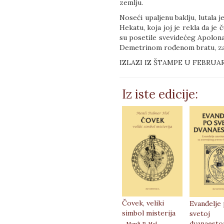
zemlju.
Noseći upaljenu baklju, lutala 
Hekatu, koja joj je rekla da je 
su posetile svevidećeg Apolona
Demetrinom rođenom bratu, za
IZLAZI IZ ŠTAMPE U FEBRUAR
Iz iste edicije:
Čovek, veliki
Evanđelje
simbol misterija
svetoj
dvanaesto
- Menli P. Hol