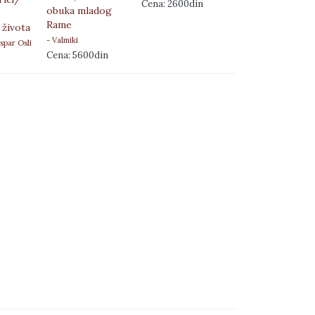
Cena: 2600din
- Šimon bar Johaj
obuka mladog
Cena: 4200din
Rame
 života
- Valmiki
spar Osli
Cena: 5600din