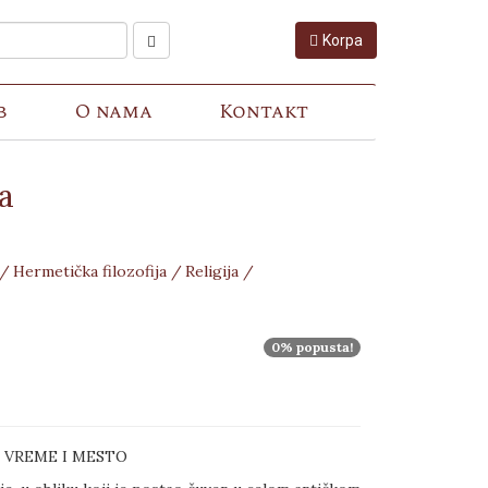
Korpa
b
O nama
Kontakt
a
 /
Hermetička filozofija /
Religija /
0% popusta!
VREME I MESTO