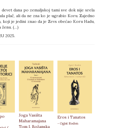
je devet dana po zemaljskoj tami sve dok nije srela
čula plač, ali da ne zna ko je ugrabio Koru. Zajedno
, koji je jedini znao da je Zevs obećao Koru Hadu,
 ženu. (…)
U 2025.
Joga Vasišta
 po
Eros i Tanatos
Zohar V -
Maharamajana
Vajišlah; Vajece
- Ogist Roden
Tom I, Božanska
rici/