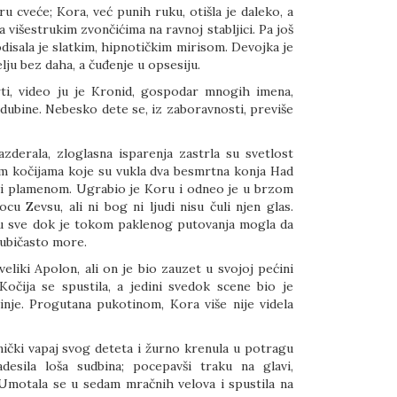
u cveće; Kora, već punih ruku, otišla je daleko, a
a višestrukim zvončićima na ravnoj stabljici. Pa još
 odisala je slatkim, hipnotičkim mirisom. Devojka je
elju bez daha, a čuđenje u opsesiju.
ti, video ju je Kronid, gospodar mnogih imena,
r dubine. Nebesko dete se, iz zaboravnosti, previše
zderala, zloglasna isparenja zastrla su svetlost
jim kočijama koje su vukla dva besmrtna konja Had
 i plamenom. Ugrabio je Koru i odneo je u brzom
cu Zevsu, ali ni bog ni ljudi nisu čuli njen glas.
du sve dok je tokom paklenog putovanja mogla da
ljubičasto more.
veliki Apolon, ali on je bio zauzet u svojoj pećini
Kočija se spustila, a jedini svedok scene bio je
tinje. Progutana pukotinom, Kora više nije videla
nički vapaj svog deteta i žurno krenula u potragu
desila loša sudbina; pocepavši traku na glavi,
. Umotala se u sedam mračnih velova i spustila na