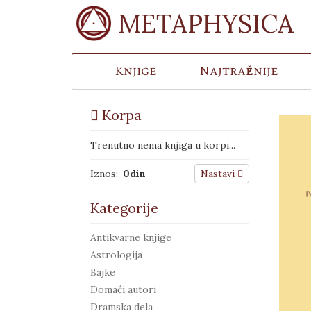
METAPHYSICA
Knjige
Najtraženije
Korpa
Trenutno nema knjiga u korpi...
Iznos:
0
din
Nastavi
Kategorije
Antikvarne knjige
Astrologija
Bajke
Domaći autori
Dramska dela