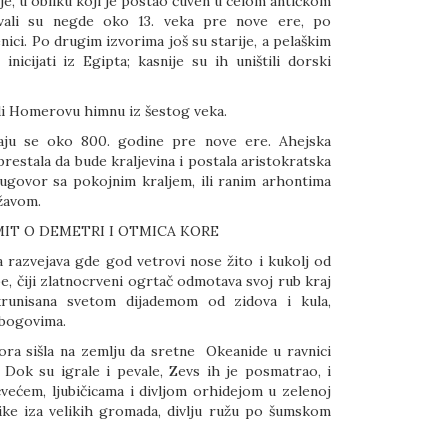
je, u obliku koji je postao čuven u celom antičkom
ovali su negde oko 13. veka pre nove ere, po
nici. Po drugim izvorima još su starije, a pelaškim
inicijati iz Egipta; kasnije su ih uništili dorski
di Homerovu himnu iz šestog veka.
avaju se oko 800. godine pre nove ere. Ahejska
 prestala da bude kraljevina i postala aristokratska
a ugovor sa pokojnim kraljem, ili ranim arhontima
ržavom.
MIT O DEMETRI I OTMICA KORE
 razvejava gde god vetrovi nose žito i kukolj od
be, čiji zlatnocrveni ogrtač odmotava svoj rub kraj
 krunisana svetom dijademom od zidova i kula,
 bogovima.
ora sišla na zemlju da sretne Okeanide u ravnici
 Dok su igrale i pevale, Zevs ih je posmatrao, i
većem, ljubičicama i divljom orhidejom u zelenoj
nike iza velikih gromada, divlju ružu po šumskom