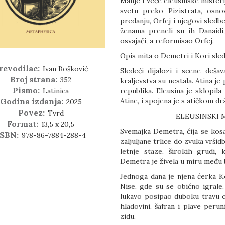
Manje i Veće eleusinske misteri
svetu preko Pizistrata, osn
predanju, Orfej i njegovi sledbe
ženama preneli su ih Danaidi, 
osvajači, a reformisao Orfej.
Opis mita o Demetri i Kori sle
revodilac:
Ivan Bošković
Sledeći dijalozi i scene deš
Broj strana:
352
kraljevstva su nestala. Atina je
Pismo:
Latinica
republika. Eleusina je sklopil
Godina izdanja:
Atine, i spojena je s atičkom d
2025
Povez:
Tvrd
ELEUSINSKI 
Format:
13,5 x 20,5
Svemajka Demetra, čija se kosa
ISBN:
978-86-7884-288-4
zaljuljane trlice do zvuka vršid
letnje staze, širokih grudi,
Demetra je živela u miru među
Jednoga dana je njena ćerka K
Nise, gde su se obično igrale.
lukavo posipao duboku travu c
hladovini, šafran i plave peru
zidu.