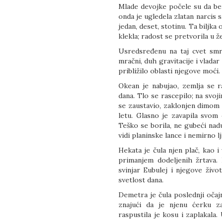
Mlade devojke počele su da ber
onda je ugledela zlatan narcis s
jedan, deset, stotinu. Ta biljka
klekla; radost se pretvorila u ž
Usredsređenu na taj cvet smr
mračni, duh gravitacije i vlada
približilo oblasti njegove moći.
Okean je nabujao, zemlja se ra
dana. Tlo se rascepilo; na svo
se zaustavio, zaklonjen dimom
letu. Glasno je zavapila svom o
Teško se borila, ne gubeći na
vidi planinske lance i nemirno 
Hekata je čula njen plač, kao i 
primanjem dodeljenih žrtava. 
svinjar Eubulej i njegove živo
svetlost dana.
Demetra je čula poslednji očaj
znajući da je njenu ćerku za
raspustila je kosu i zaplakala