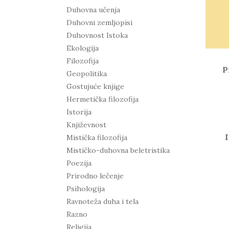
Duhovna učenja
Duhovni zemljopisi
Duhovnost Istoka
Ekologija
Filozofija
P
Geopolitika
Gostujuće knjige
Hermetička filozofija
Istorija
Književnost
Mistička filozofija
Mističko-duhovna beletristika
Poezija
Prirodno lečenje
Psihologija
Ravnoteža duha i tela
Razno
Religija