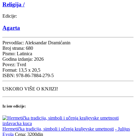
Religija /
Edicije:
Agarta
Prevodilac:
Aleksandar Dramićanin
Broj strana:
680
Pismo:
Latinica
Godina izdanja:
2026
Povez:
Tvrd
Format:
13,5 x 20,5
ISBN:
978-86-7884-279-5
USKORO VIŠE O KNJIZI!
Iz iste edicije:
Hermetička tradicija, simboli i učenja kraljevske umetnosti
- Julijus
Evola
Cena: 3200din