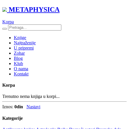
METAPHYSICA
Korpa
Knjige
Najtraženije
U pripremi
Zohar
Blog
Klub
O nama
Kontakt
Korpa
Trenutno nema knjiga u korpi...
Iznos:
0
din
Nastavi
Kategorije