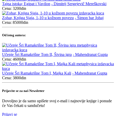
Tajna istoka; Egipat i Vavilon
- Dimitrij Sergejevič Mereškovski
Cena: 3200din
Zohar, Knjiga Sjaja, 1-10 u kožnom povezu
- Šimon bar Johaj
Cena: 85000din
Od istog autora:
Učenje Šri Ramakrišne Tom II, Šivina igra
- Mahendranat Gupta
Cena: 4600din
Učenje Šri Ramakrišne Tom I, Majka Kali
- Mahendranat Gupta
Cena: 3800din
Prijavite se za naš Newsletter
Dovoljno je da samo upišete svoj e-mail i najnovije knjige i ponude
će Vas čekati u sandučetu!
Prijavi se