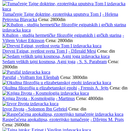
Tumačenje Tajne doktrine, ezoterijska uputstva Tom I
- Helena
Petrovna Blavacka
Cena: 2800din
Kibalion - studija hermetičke filozofije egipatskih i grčkih starina
-
Viljem Voker Etkinson
Cena: 2800din
Drevni Egipat, svetlost sveta Tom I
- Džerald Mesi
Cena: din
Sedam velikih tajni kosmosa, Agni joga
- S. S. Parabram
Cena:
2800din
Parsifal
- Volfram fon Ešenbah
Cena: 3800din
Okultna filozofija u elizabetanskoj epohi
- Frensis A. Jejts
Cena: din
Knjiga života - Kosmologija
- Martinus
Cena: 4800din
Izvor života
- Solomon Ibn Gebriol
Cena: din
Raspečaćena apokalipsa, ezoterijsko tumačenje
- Džejms M. Prajs
Cena: 2600din