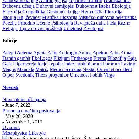
Antikvarne knjige
Astrologija
Bajke
Domaći autori
Dramska dela
Duhovna učenja
Duhovni zemljopisi
Duhovnost Istoka
Ekologija
Filozofija
Geopolitika
Gostujuće knjige
Hermetička filozofija
Istorija
Književnost
Mistička filozofija
Mističko-duhovna beletristika
Poezija
Prirodno lečenje
Psihologija
Ravnoteža duha i tela
Razno
Religija
Tajne drevne prošlosti
Umetnost
Životopisi
Edicije
Adepti
Aeterna
Agarta
Alim
Androgin
Anima
Apeiron
Arhe
Atman
Damin gambit
EkoLogos
Elizijum
Entheogen
Eterna
Filozofija
Gaja
Geja
Hiperboreja
Ideje i epohe
Index prohibitorum librorum
Lavirint
Magus
Mandala
Matrix
Medicina divina
Nektar
Orient et occident
Otpor
Svetionik
Theos progenitor
Umetnost i oblik
Virgo
Novosti
Novi ciklus učlanjenja
- June 7, 2022
Promena u načinu poslovanja
- May 26, 2020
- November 1, 2019
Uvodnik
Metaphysica Lifestyle