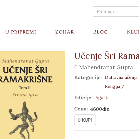
U pripremi
Zohar
Blog
Klu
Učenje Šri Rama
Mahendranat Gupta
Kategorije:
Duhovna učenja
Religija /
Edicije:
Agarta
Cena:
4600din
KUPI