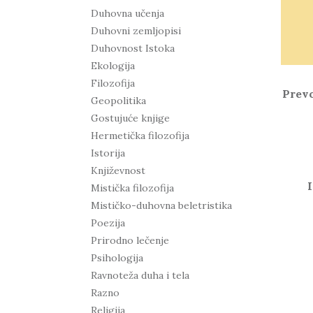
Duhovna učenja
Duhovni zemljopisi
Duhovnost Istoka
Ekologija
Filozofija
Prev
Geopolitika
Gostujuće knjige
Hermetička filozofija
Istorija
Književnost
Mistička filozofija
Mističko-duhovna beletristika
Poezija
Prirodno lečenje
Psihologija
Ravnoteža duha i tela
Razno
Religija