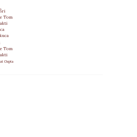
i
ne Tom
Šakti
at Gupta