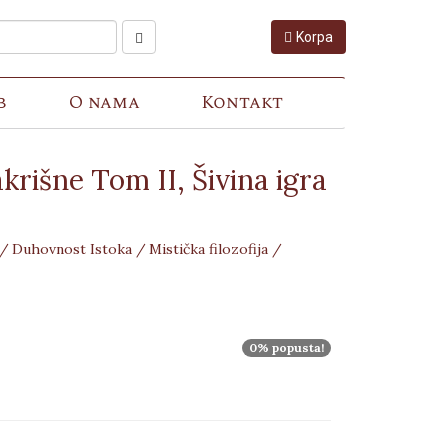
Korpa
b
O nama
Kontakt
krišne Tom II, Šivina igra
 /
Duhovnost Istoka /
Mistička filozofija /
0% popusta!