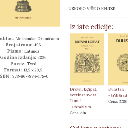
USKORO VIŠE O KNJIZI!
Iz iste edicije:
odilac:
Aleksandar Dramićanin
Broj strana:
496
Pismo:
Latinica
Godina izdanja:
2026
Povez:
Tvrd
Format:
13,5 x 20,5
ISBN:
978-86-7884-175-0
Drevni Egipat,
Đulistan
svetlost sveta
- Sa'di Širazi
Tom I
Cena: 3200
- Džerald Mesi
Cena: din