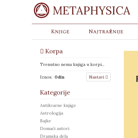
METAPHYSICA
Knjige
Najtraženije
Korpa
Trenutno nema knjiga u korpi...
Iznos:
0
din
Nastavi
Kategorije
Antikvarne knjige
Astrologija
Bajke
Domaći autori
Dramska dela