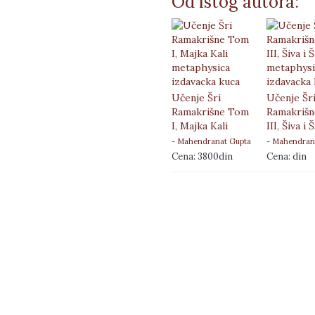
Od istog autora:
Učenje Šri
Učenje Šr
Ramakrišne Tom
Ramakriš
I, Majka Kali
III, Šiva i 
- Mahendranat Gupta
- Mahendran
Cena: 3800din
Cena: din