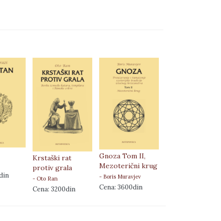
Zohar, Knjiga
Sjaja, 1-10 u
Gnoza Tom II,
Krstaški rat
francuskom
Mezoterični krug
protiv grala
povezu
din
- Boris Muravjev
- Oto Ran
- Šimon bar Johaj
Cena: 3600din
Cena: 3200din
Cena: 75000din