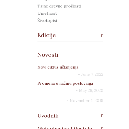
Tajne drevne prošlosti
Umetnost
Životopisi
Edicije
Adepti
Novosti
Aeterna
Agarta
Novi ciklus učlanjenja
Alim
- June 7, 2022
Androgin
Anima
Promena u načinu poslovanja
Apeiron
- May 26, 2020
Arhe
- November 1, 2019
Atman
Damin gambit
Uvodnik
EkoLogos
Elizijum
Metaphysica Lifestyle