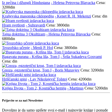
Iz pećina i džungli Hindustana
- Helena Petrovna Blavacka
Cena:
3200din
Kraljevska masonska ciklopedija
- Kenet R. H. Mekenzi
Cena: din
Hram svetlosti
- Suhravardi
Cena: 3800din
Tajna doktrina 3 Okultizam
- Helena Petrovna Blavacka
Cena:
6800din
Teozofsko učenje
- Menli P. Hol
Cena: 3800din
Bagavata purana - Krišna lila, Tom I
- Šrila Sukadeva Gosvami
Cena: din
Gnoza, egzoterični krug, Tom I
- Boris Muravjev
Cena: 3200din
Hrišćanski spisi
- Lav Nikolajevič Tolstoj
Cena: 4200din
Knjiga života - Tom 2, Kosmička hemija
- Martinus
Cena: 5200din
Prijavite se za naš Newsletter
Dovoljno je da samo upišete svoj e-mail i najnovije knjige i ponude