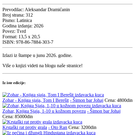
Prevodilac:
Aleksandar Dramićanin
Broj strana:
312
Pismo:
Latinica
Godina izdanja:
2026
Povez:
Tvrd
Format:
13,5 x 20,5
ISBN:
978-86-7884-303-7
Izlazi iz štampe u junu 2026. godine.
Više o knjizi videti na blogu naše stranice!
Iz iste edicije:
Zohar - Knjiga sjaja, Tom I Berešit
- Šimon bar Johaj
Cena: 4800din
Zohar, Knjiga Sjaja, 1-10 u kožnom povezu
- Šimon bar Johaj
Cena: 85000din
Krstaški rat protiv grala
- Oto Ran
Cena: 3200din