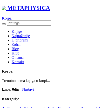
METAPHYSICA
Korpa
Knjige
Najtraženije
U pripremi
Zohar
Blog
Klub
O nama
Kontakt
Korpa
Trenutno nema knjiga u korpi...
Iznos:
0
din
Nastavi
Kategorije