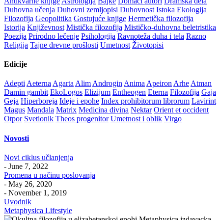
Antikvarne knjige
Astrologija
Bajke
Domaći autori
Dramska dela
Duhovna učenja
Duhovni zemljopisi
Duhovnost Istoka
Ekologija
Filozofija
Geopolitika
Gostujuće knjige
Hermetička filozofija
Istorija
Književnost
Mistička filozofija
Mističko-duhovna beletristika
Poezija
Prirodno lečenje
Psihologija
Ravnoteža duha i tela
Razno
Religija
Tajne drevne prošlosti
Umetnost
Životopisi
Edicije
Adepti
Aeterna
Agarta
Alim
Androgin
Anima
Apeiron
Arhe
Atman
Damin gambit
EkoLogos
Elizijum
Entheogen
Eterna
Filozofija
Gaja
Geja
Hiperboreja
Ideje i epohe
Index prohibitorum librorum
Lavirint
Magus
Mandala
Matrix
Medicina divina
Nektar
Orient et occident
Otpor
Svetionik
Theos progenitor
Umetnost i oblik
Virgo
Novosti
Novi ciklus učlanjenja
- June 7, 2022
Promena u načinu poslovanja
- May 26, 2020
- November 1, 2019
Uvodnik
Metaphysica Lifestyle