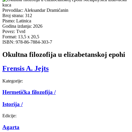
Prevodilac:
Aleksandar Dramićanin
Broj strana:
312
Pismo:
Latinica
Godina izdanja:
2026
Povez:
Tvrd
Format:
13,5 x 20,5
ISBN:
978-86-7884-303-7
Okultna filozofija u elizabetanskoj epohi
Frensis A. Jejts
Kategorije:
Hermetička filozofija /
Istorija /
Edicije:
Agarta