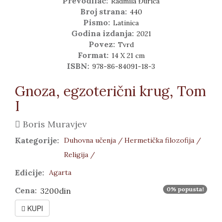
Prevodilac:
Radmila Đurica
Broj strana:
440
Pismo:
Latinica
Godina izdanja:
2021
Povez:
Tvrd
Format:
14 X 21 cm
ISBN:
978-86-84091-18-3
Gnoza, egzoterični krug, Tom
I
Boris Muravjev
Kategorije:
Duhovna učenja /
Hermetička filozofija /
Religija /
Edicije:
Agarta
Cena:
0% popusta!
3200din
KUPI