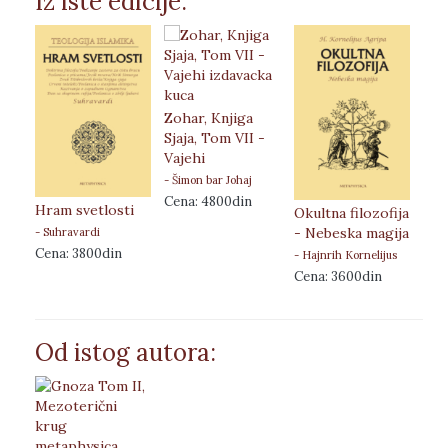
Iz iste edicije:
Zohar, Knjiga
Sjaja, Tom VII -
Vajehi
- Šimon bar Johaj
Cena: 4800din
Hram svetlosti
Okultna filozofija
Čet
- Nebeska magija
- Suhravardi
- P. 
Cena: 3800din
- Hajnrih Kornelijus
Cen
Agripa od Neteshajma
Cena: 3600din
Od istog autora: