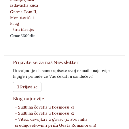
Gnoza Tom II,
Mezoterični
krug
- Boris Muravjev
Cena: 3600din
Prijavite se za naš Newsletter
Dovoljno je da samo upišete svoj e-mail i najnovije
knjige i ponude će Vas čekati u sandučetu!
Prijavi se
Blog najnovije
- Sudbina čoveka u kosmosu 73
- Sudbina čoveka u kosmosu 72
- Vitez, devojka i trgovac (iz zbornika
srednjovekovnih priča Gesta Romanorum)