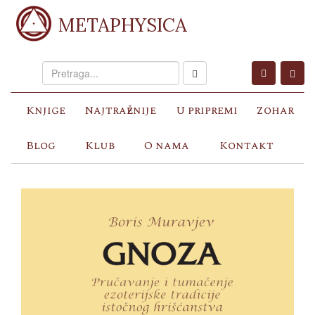
METAPHYSICA
Knjige
Najtraženije
U pripremi
Zohar
Blog
Klub
O nama
Kontakt