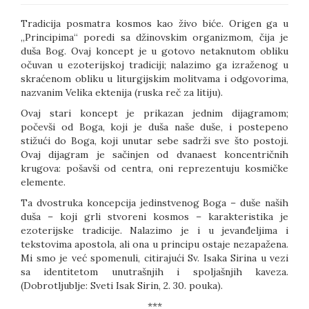
Tradicija posmatra kosmos kao živo biće. Origen ga u
„Principima“ poredi sa džinovskim organizmom, čija je
duša Bog. Ovaj koncept je u gotovo netaknutom obliku
očuvan u ezoterijskoj tradiciji; nalazimo ga izraženog u
skraćenom obliku u liturgijskim molitvama i odgovorima,
nazvanim Velika ektenija (ruska reč za litiju).
Ovaj stari koncept je prikazan jednim dijagramom;
počevši od Boga, koji je duša naše duše, i postepeno
stižući do Boga, koji unutar sebe sadrži sve što postoji.
Ovaj dijagram je sačinjen od dvanaest koncentričnih
krugova: pošavši od centra, oni reprezentuju kosmičke
elemente.
Ta dvostruka koncepcija jedinstvenog Boga – duše naših
duša – koji grli stvoreni kosmos – karakteristika je
ezoterijske tradicije. Nalazimo je i u jevanđeljima i
tekstovima apostola, ali ona u principu ostaje nezapažena.
Mi smo je već spomenuli, citirajući Sv. Isaka Sirina u vezi
sa identitetom unutrašnjih i spoljašnjih kaveza.
(Dobrotljublje: Sveti Isak Sirin, 2. 30. pouka).
***