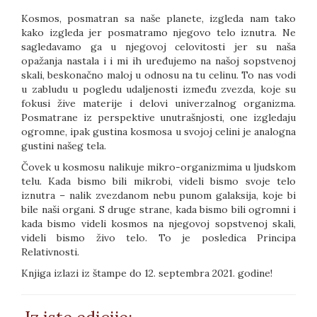
Kosmos, posmatran sa naše planete, izgleda nam tako
kako izgleda jer posmatramo njegovo telo iznutra. Ne
sagledavamo ga u njegovoj celovitosti jer su naša
opažanja nastala i i mi ih uređujemo na našoj sopstvenoj
skali, beskonačno maloj u odnosu na tu celinu. To nas vodi
u zabludu u pogledu udaljenosti između zvezda, koje su
fokusi žive materije i delovi univerzalnog organizma.
Posmatrane iz perspektive unutrašnjosti, one izgledaju
ogromne, ipak gustina kosmosa u svojoj celini je analogna
gustini našeg tela.
Čovek u kosmosu nalikuje mikro-organizmima u ljudskom
telu. Kada bismo bili mikrobi, videli bismo svoje telo
iznutra – nalik zvezdanom nebu punom galaksija, koje bi
bile naši organi. S druge strane, kada bismo bili ogromni i
kada bismo videli kosmos na njegovoj sopstvenoj skali,
videli bismo živo telo. To je posledica Principa
Relativnosti.
Knjiga izlazi iz štampe do 12. septembra 2021. godine!