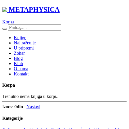
METAPHYSICA
Korpa
Knjige
Najtraženije
U pripremi
Zohar
Blog
Klub
O nama
Kontakt
Korpa
Trenutno nema knjiga u korpi...
Iznos:
0
din
Nastavi
Kategorije