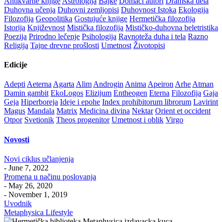
Antikvarne knjige
Astrologija
Bajke
Domaći autori
Dramska dela
Duhovna učenja
Duhovni zemljopisi
Duhovnost Istoka
Ekologija
Filozofija
Geopolitika
Gostujuće knjige
Hermetička filozofija
Istorija
Književnost
Mistička filozofija
Mističko-duhovna beletristika
Poezija
Prirodno lečenje
Psihologija
Ravnoteža duha i tela
Razno
Religija
Tajne drevne prošlosti
Umetnost
Životopisi
Edicije
Adepti
Aeterna
Agarta
Alim
Androgin
Anima
Apeiron
Arhe
Atman
Damin gambit
EkoLogos
Elizijum
Entheogen
Eterna
Filozofija
Gaja
Geja
Hiperboreja
Ideje i epohe
Index prohibitorum librorum
Lavirint
Magus
Mandala
Matrix
Medicina divina
Nektar
Orient et occident
Otpor
Svetionik
Theos progenitor
Umetnost i oblik
Virgo
Novosti
Novi ciklus učlanjenja
- June 7, 2022
Promena u načinu poslovanja
- May 26, 2020
- November 1, 2019
Uvodnik
Metaphysica Lifestyle