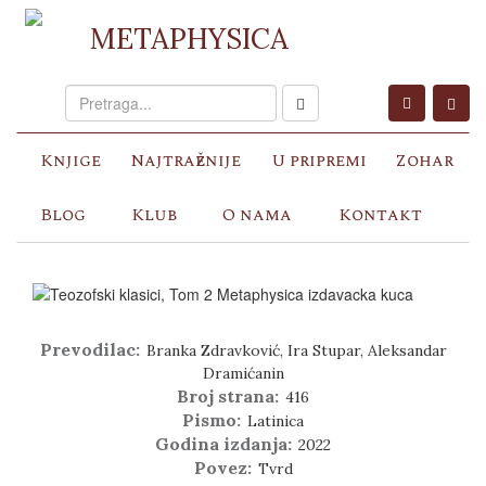
METAPHYSICA
Knjige
Najtraženije
U pripremi
Zohar
Blog
Klub
O nama
Kontakt
Prevodilac:
Branka Zdravković, Ira Stupar, Aleksandar
Dramićanin
Broj strana:
416
Pismo:
Latinica
Godina izdanja:
2022
Povez:
Tvrd