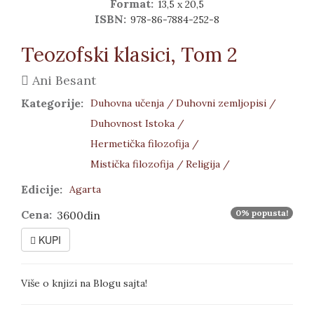
Format:
13,5 x 20,5
ISBN:
978-86-7884-252-8
Teozofski klasici, Tom 2
Ani Besant
Kategorije:
Duhovna učenja /
Duhovni zemljopisi /
Duhovnost Istoka /
Hermetička filozofija /
Mistička filozofija /
Religija /
Edicije:
Agarta
Cena:
0% popusta!
3600din
KUPI
Više o knjizi na Blogu sajta!