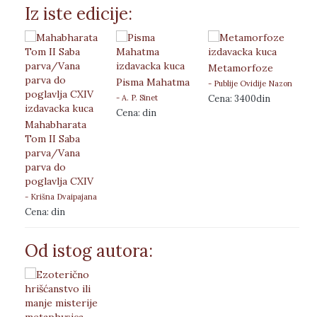
Iz iste edicije:
Metamorfoze
Ero
Pisma Mahatma
- Publije Ovidije Nazon
- Og
- A. P. Sinet
Cena: 3400din
Cen
Cena: din
Mahabharata
Tom II Saba
parva/Vana
parva do
poglavlja CXIV
- Krišna Dvaipajana
Vjasa
Cena: din
Od istog autora: