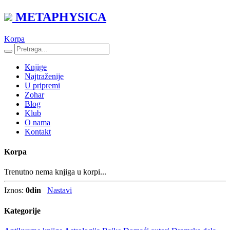
METAPHYSICA
Korpa
Knjige
Najtraženije
U pripremi
Zohar
Blog
Klub
O nama
Kontakt
Korpa
Trenutno nema knjiga u korpi...
Iznos:
0
din
Nastavi
Kategorije