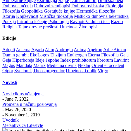
Antikvarne knjige
Astrologija
Bajke
Domaći autori
Dramska dela
Duhovna učenja
Duhovni zemljopisi
Duhovnost Istoka
Ekologija
Filozofija
Geopolitika
Gostujuće knjige
Hermetička filozofija
Istorija
Književnost
Mistička filozofija
Mističko-duhovna beletristika
Poezija
Prirodno lečenje
Psihologija
Ravnoteža duha i tela
Razno
Religija
Tajne drevne prošlosti
Umetnost
Životopisi
Edicije
Adepti
Aeterna
Agarta
Alim
Androgin
Anima
Apeiron
Arhe
Atman
Damin gambit
EkoLogos
Elizijum
Entheogen
Eterna
Filozofija
Gaja
Geja
Hiperboreja
Ideje i epohe
Index prohibitorum librorum
Lavirint
Magus
Mandala
Matrix
Medicina divina
Nektar
Orient et occident
Otpor
Svetionik
Theos progenitor
Umetnost i oblik
Virgo
Novosti
Novi ciklus učlanjenja
- June 7, 2022
Promena u načinu poslovanja
- May 26, 2020
- November 1, 2019
Uvodnik
Metaphysica Lifestyle