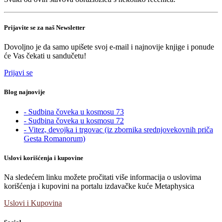
Prijavite se za naš Newsletter
Dovoljno je da samo upišete svoj e-mail i najnovije knjige i ponude
će Vas čekati u sandučetu!
Prijavi se
Blog najnovije
- Sudbina čoveka u kosmosu 73
- Sudbina čoveka u kosmosu 72
- Vitez, devojka i trgovac (iz zbornika srednjovekovnih priča
Gesta Romanorum)
Uslovi korišćenja i kupovine
Na sledećem linku možete pročitati više informacija o uslovima
korišćenja i kupovini na portalu izdavačke kuće Metaphysica
Uslovi i Kupovina