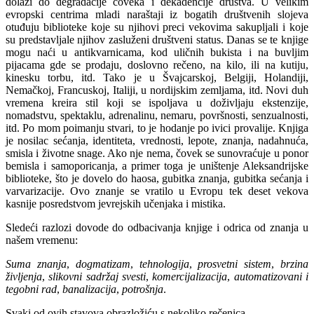
dolazi do degradacije čoveka i dekadencije društva. U velikim
evropski centrima mladi naraštaji iz bogatih društvenih slojeva
otuđuju biblioteke koje su njihovi preci vekovima sakupljali i koje
su predstavljale njihov zasluženi društveni status. Danas se te knjige
mogu naći u antikvarnicama, kod uličnih bukista i na buvljim
pijacama gde se prodaju, doslovno rečeno, na kilo, ili na kutiju,
kinesku torbu, itd. Tako je u Švajcarskoj, Belgiji, Holandiji,
Nemačkoj, Francuskoj, Italiji, u nordijskim zemljama, itd. Novi duh
vremena kreira stil koji se ispoljava u doživljaju ekstenzije,
nomadstvu, spektaklu, adrenalinu, nemaru, površnosti, senzualnosti,
itd. Po mom poimanju stvari, to je hodanje po ivici provalije. Knjiga
je nosilac sećanja, identiteta, vrednosti, lepote, znanja, nadahnuća,
smisla i životne snage. Ako nje nema, čovek se sunovraćuje u ponor
bemisla i samoporicanja, a primer toga je uništenje Aleksandrijske
biblioteke, što je dovelo do haosa, gubitka znanja, gubitka sećanja i
varvarizacije. Ovo znanje se vratilo u Evropu tek deset vekova
kasnije posredstvom jevrejskih učenjaka i mistika.
Sledeći razlozi dovode do odbacivanja knjige i odrica od znanja u
našem vremenu:
Suma znanja
,
dogmatizam
,
tehnologija
,
prosvetni sistem
,
brzina
življenja
,
slikovni sadržaj
svesti
,
komercijalizacija
,
automatizovani i
tegobni rad
,
banalizacija
,
potrošnja
.
Svaki od ovih stavova obrazložiću s nekoliko rečenica.