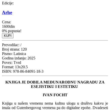
Edicije:
Arhe
Cena:
1600din
0% popusta!
KUPI
Prevodilac:
/
Broj strana:
120
Pismo:
Latinica
Godina izdanja:
2025
Povez:
Tvrd
Format:
13x20.5
ISBN:
978-86-84091-18-3
KNJIGA JE DOBILA MEĐUNARODNU NAGRADU ZA
ESEJISTIKU I ESTETIKU
IVAN FOCHT
Knjiga u našem vremenu nema kultnu ulogu u društvu kakvu je
imala od Gutenbergovog vremena pa do digitalne epohe. Dvadeseti