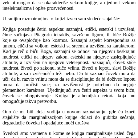
vek bi mogao da se okarakteriše vekom knjige, a ujedno i vekom
intelektualizma i opšte prosvećenosti.
U ranijim razmatranjima o knjizi izveo sam sledeće stajalište:
Knjiga poseduje četiri aspekta: saznajni, etički, estetski i uzvišeni,
čime sačinjava Pitagorin tetraktis, savršenu figuru, ili biće Božije
koje se ovaploćuje kao kosmos. Saznajni aspekt korespondira sa
umom, etički sa voljom, estetski sa srcem, a uzvišeni sa karakterom.
Kad je reč o biću Boga, saznajni se odnosi na njegovu beskrajnu
mudrost, etički na njegov zakon, estetski na njegove zaslepljujuće
atribute, a uzvišeni na njegovu velelepnost. Saznajući, čovek stiče
mudrost, živeći po zakonu, stiče vrlinu, živeći u lepoti, slavi Božije
atribute, a sa uzvišenošću teži nebu. Da bi saznao čovek mora da
uči; da bi razvio vrlinu mora da se disciplinuje; da bi doživeo lepotu
mora da pročisti srce; za uzvišenost je potrebno da neguje
plemenitost karaktera. Ujedinjujući sva četiri aspekta u svom biću,
čovek se obogotvoruje. Knjiga je alhemijska retorta koja mu
omogućuje takvu pretvorbu.
Ono će mi biti ideja vodilja u novom razmatranju, gde ću izneti
stajalište da marginalizacijom knjige dolazi do gubitka sećanja,
degradacije čoveka i opadajuće moći društva.
Svedoci smo vremena u kome se knjiga marginalizuje usled čega