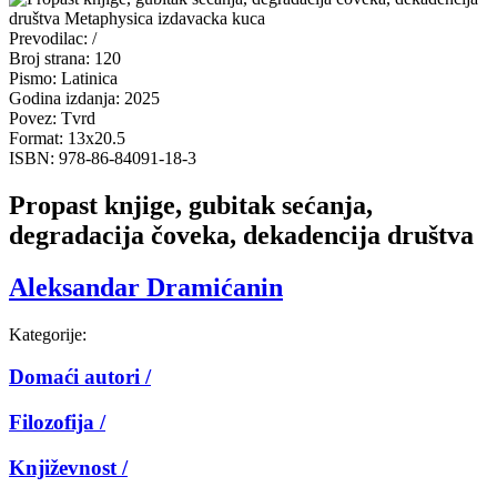
Prevodilac:
/
Broj strana:
120
Pismo:
Latinica
Godina izdanja:
2025
Povez:
Tvrd
Format:
13x20.5
ISBN:
978-86-84091-18-3
Propast knjige, gubitak sećanja,
degradacija čoveka, dekadencija društva
Aleksandar Dramićanin
Kategorije:
Domaći autori /
Filozofija /
Književnost /