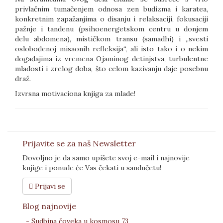
privlačnim tumačenjem odnosa zen budizma i karatea,
konkretnim zapažanjima o disanju i relaksaciji, fokusaciji
pažnje i tandenu (psihoenergetskom centru u donjem
delu abdomena), mističkom transu (samadhi) i „svesti
oslobođenoj misaonih refleksija“, ali isto tako i o nekim
događajima iz vremena Ojaminog detinjstva, turbulentne
mladosti i zrelog doba, što celom kazivanju daje posebnu
draž.
Izvrsna motivaciona knjiga za mlade!
Prijavite se za naš Newsletter
Dovoljno je da samo upišete svoj e-mail i najnovije
knjige i ponude će Vas čekati u sandučetu!
Prijavi se
Blog najnovije
- Sudbina čoveka u kosmosu 73