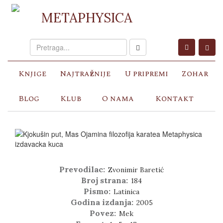
METAPHYSICA
Knjige
Najtraženije
U pripremi
Zohar
Blog
Klub
O nama
Kontakt
Prevodilac:
Zvonimir Baretić
Broj strana:
184
Pismo:
Latinica
Godina izdanja:
2005
Povez:
Mek