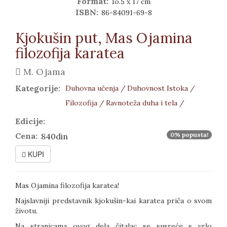
Format:
1o.5 x 17 cm
ISBN:
86-84091-69-8
Kjokušin put, Mas Ojamina
filozofija karatea
M. Ojama
Kategorije:
Duhovna učenja /
Duhovnost Istoka /
Filozofija /
Ravnoteža duha i tela /
Edicije:
Cena:
0% popusta!
840din
KUPI
Mas Ojamina filozofija karatea!
Nаjslаvniji predstаvnik kjokušin-kаi kаrаteа pričа o svom
životu.
Na stranicama ovog dela čitalac se susreće s vrlo