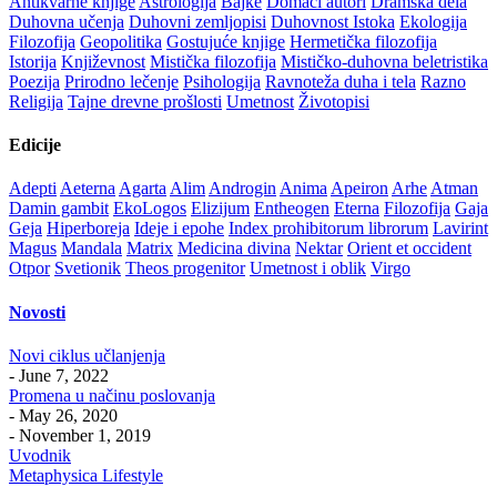
Antikvarne knjige
Astrologija
Bajke
Domaći autori
Dramska dela
Duhovna učenja
Duhovni zemljopisi
Duhovnost Istoka
Ekologija
Filozofija
Geopolitika
Gostujuće knjige
Hermetička filozofija
Istorija
Književnost
Mistička filozofija
Mističko-duhovna beletristika
Poezija
Prirodno lečenje
Psihologija
Ravnoteža duha i tela
Razno
Religija
Tajne drevne prošlosti
Umetnost
Životopisi
Edicije
Adepti
Aeterna
Agarta
Alim
Androgin
Anima
Apeiron
Arhe
Atman
Damin gambit
EkoLogos
Elizijum
Entheogen
Eterna
Filozofija
Gaja
Geja
Hiperboreja
Ideje i epohe
Index prohibitorum librorum
Lavirint
Magus
Mandala
Matrix
Medicina divina
Nektar
Orient et occident
Otpor
Svetionik
Theos progenitor
Umetnost i oblik
Virgo
Novosti
Novi ciklus učlanjenja
- June 7, 2022
Promena u načinu poslovanja
- May 26, 2020
- November 1, 2019
Uvodnik
Metaphysica Lifestyle