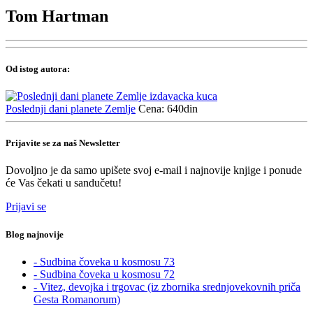
Tom Hartman
Od istog autora:
Poslednji dani planete Zemlje
Cena: 640din
Prijavite se za naš Newsletter
Dovoljno je da samo upišete svoj e-mail i najnovije knjige i ponude
će Vas čekati u sandučetu!
Prijavi se
Blog najnovije
- Sudbina čoveka u kosmosu 73
- Sudbina čoveka u kosmosu 72
- Vitez, devojka i trgovac (iz zbornika srednjovekovnih priča
Gesta Romanorum)