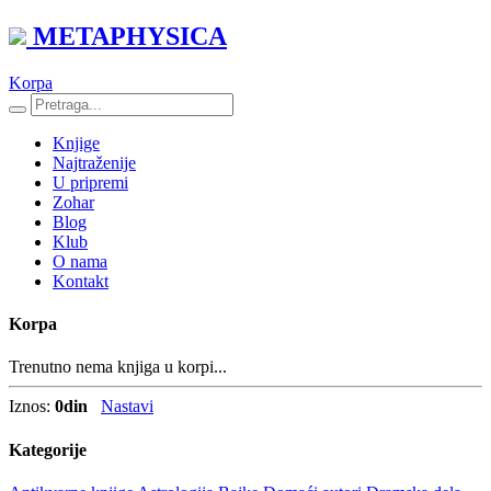
METAPHYSICA
Korpa
Knjige
Najtraženije
U pripremi
Zohar
Blog
Klub
O nama
Kontakt
Korpa
Trenutno nema knjiga u korpi...
Iznos:
0
din
Nastavi
Kategorije