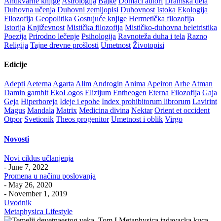
Antikvarne knjige
Astrologija
Bajke
Domaći autori
Dramska dela
Duhovna učenja
Duhovni zemljopisi
Duhovnost Istoka
Ekologija
Filozofija
Geopolitika
Gostujuće knjige
Hermetička filozofija
Istorija
Književnost
Mistička filozofija
Mističko-duhovna beletristika
Poezija
Prirodno lečenje
Psihologija
Ravnoteža duha i tela
Razno
Religija
Tajne drevne prošlosti
Umetnost
Životopisi
Edicije
Adepti
Aeterna
Agarta
Alim
Androgin
Anima
Apeiron
Arhe
Atman
Damin gambit
EkoLogos
Elizijum
Entheogen
Eterna
Filozofija
Gaja
Geja
Hiperboreja
Ideje i epohe
Index prohibitorum librorum
Lavirint
Magus
Mandala
Matrix
Medicina divina
Nektar
Orient et occident
Otpor
Svetionik
Theos progenitor
Umetnost i oblik
Virgo
Novosti
Novi ciklus učlanjenja
- June 7, 2022
Promena u načinu poslovanja
- May 26, 2020
- November 1, 2019
Uvodnik
Metaphysica Lifestyle