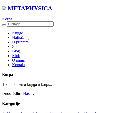
METAPHYSICA
Korpa
Knjige
Najtraženije
U pripremi
Zohar
Blog
Klub
O nama
Kontakt
Korpa
Trenutno nema knjiga u korpi...
Iznos:
0
din
Nastavi
Kategorije