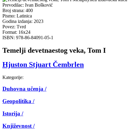
Prevodilac:
Ivan Bošković
Broj strana:
400
Pismo:
Latinica
Godina izdanja:
2023
Povez:
Tvrd
Format:
16x24
ISBN:
978-86-84091-05-1
Temelji devetnaestog veka, Tom I
Hjuston Stjuart Čembrlen
Kategorije:
Duhovna učenja /
Geopolitika /
Istorija /
Književnost /