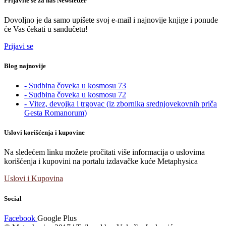
Prijavite se za naš Newsletter
Dovoljno je da samo upišete svoj e-mail i najnovije knjige i ponude
će Vas čekati u sandučetu!
Prijavi se
Blog najnovije
- Sudbina čoveka u kosmosu 73
- Sudbina čoveka u kosmosu 72
- Vitez, devojka i trgovac (iz zbornika srednjovekovnih priča
Gesta Romanorum)
Uslovi korišćenja i kupovine
Na sledećem linku možete pročitati više informacija o uslovima
korišćenja i kupovini na portalu izdavačke kuće Metaphysica
Uslovi i Kupovina
Social
Facebook
Google Plus