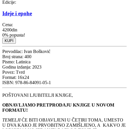
Edicije:
Ideje i epohe
Cena:
4200din
0% popusta!
KUPI
Prevodilac:
Ivan Bošković
Broj strana:
400
Pismo:
Latinica
Godina izdanja:
2023
Povez:
Tvrd
Format:
16x24
ISBN:
978-86-84091-05-1
POŠTOVANI LJUBITELJI KNJIGE,
OBNAVLJAMO PRETPRODAJU KNJIGE U NOVOM
FORMATU!
TEMELJI
ĆE BITI OBJAVLJENI U ČETIRI TOMA, UMESTO
U DVA KAKO JE PRVOBITNO ZAMIŠLJENO, A KAKVO JE