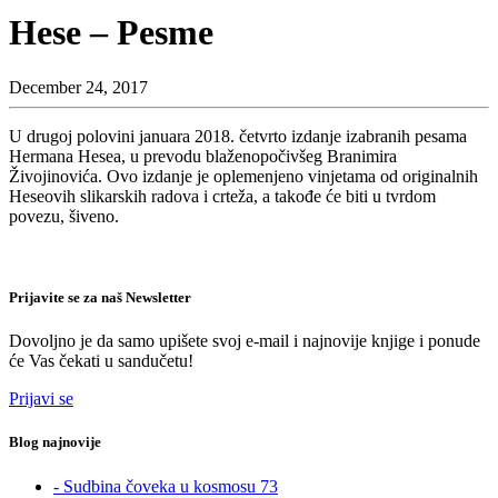
Hese – Pesme
December 24, 2017
U drugoj polovini januara 2018. četvrto izdanje izabranih pesama
Hermana Hesea, u prevodu blaženopočivšeg Branimira
Živojinovića. Ovo izdanje je oplemenjeno vinjetama od originalnih
Heseovih slikarskih radova i crteža, a takođe će biti u tvrdom
povezu, šiveno.
Prijavite se za naš Newsletter
Dovoljno je da samo upišete svoj e-mail i najnovije knjige i ponude
će Vas čekati u sandučetu!
Prijavi se
Blog najnovije
- Sudbina čoveka u kosmosu 73