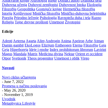
Antikvarne knjige
Astrologija
Bajke
Domaći autori
Dramska dela
Duhovna učenja
Duhovni zemljopisi
Duhovnost Istoka
Ekologija
Filozofija
Geopolitika
Gostujuće knjige
Hermetička filozofija
Istorija
Književnost
Mistička filozofija
Mističko-duhovna beletristika
Poezija
Prirodno lečenje
Psihologija
Ravnoteža duha i tela
Razno
Religija
Tajne drevne prošlosti
Umetnost
Životopisi
Edicije
Adepti
Aeterna
Agarta
Alim
Androgin
Anima
Apeiron
Arhe
Atman
Damin gambit
EkoLogos
Elizijum
Entheogen
Eterna
Filozofija
Gaja
Geja
Hiperboreja
Ideje i epohe
Index prohibitorum librorum
Lavirint
Magus
Mandala
Matrix
Medicina divina
Nektar
Orient et occident
Otpor
Svetionik
Theos progenitor
Umetnost i oblik
Virgo
Novosti
Novi ciklus učlanjenja
- June 7, 2022
Promena u načinu poslovanja
- May 26, 2020
- November 1, 2019
Uvodnik
Metaphysica Lifestyle