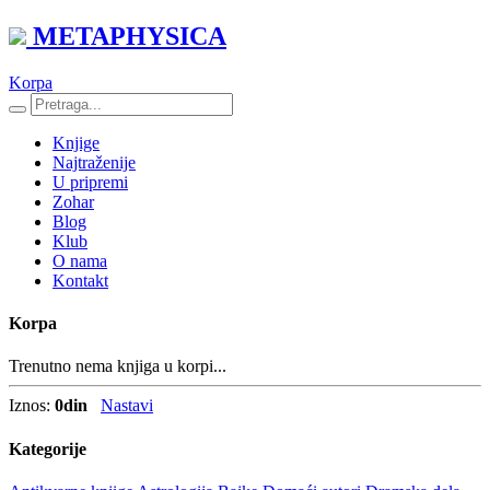
METAPHYSICA
Korpa
Knjige
Najtraženije
U pripremi
Zohar
Blog
Klub
O nama
Kontakt
Korpa
Trenutno nema knjiga u korpi...
Iznos:
0
din
Nastavi
Kategorije