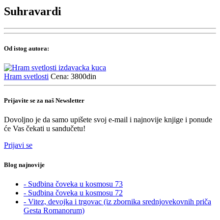
Suhravardi
Od istog autora:
Hram svetlosti
Cena: 3800din
Prijavite se za naš Newsletter
Dovoljno je da samo upišete svoj e-mail i najnovije knjige i ponude
će Vas čekati u sandučetu!
Prijavi se
Blog najnovije
- Sudbina čoveka u kosmosu 73
- Sudbina čoveka u kosmosu 72
- Vitez, devojka i trgovac (iz zbornika srednjovekovnih priča
Gesta Romanorum)