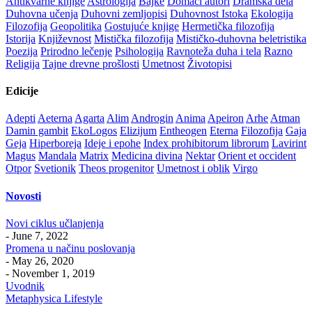
Antikvarne knjige
Astrologija
Bajke
Domaći autori
Dramska dela
Duhovna učenja
Duhovni zemljopisi
Duhovnost Istoka
Ekologija
Filozofija
Geopolitika
Gostujuće knjige
Hermetička filozofija
Istorija
Književnost
Mistička filozofija
Mističko-duhovna beletristika
Poezija
Prirodno lečenje
Psihologija
Ravnoteža duha i tela
Razno
Religija
Tajne drevne prošlosti
Umetnost
Životopisi
Edicije
Adepti
Aeterna
Agarta
Alim
Androgin
Anima
Apeiron
Arhe
Atman
Damin gambit
EkoLogos
Elizijum
Entheogen
Eterna
Filozofija
Gaja
Geja
Hiperboreja
Ideje i epohe
Index prohibitorum librorum
Lavirint
Magus
Mandala
Matrix
Medicina divina
Nektar
Orient et occident
Otpor
Svetionik
Theos progenitor
Umetnost i oblik
Virgo
Novosti
Novi ciklus učlanjenja
- June 7, 2022
Promena u načinu poslovanja
- May 26, 2020
- November 1, 2019
Uvodnik
Metaphysica Lifestyle