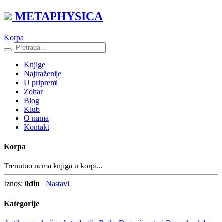
METAPHYSICA
Korpa
Knjige
Najtraženije
U pripremi
Zohar
Blog
Klub
O nama
Kontakt
Korpa
Trenutno nema knjiga u korpi...
Iznos:
0
din
Nastavi
Kategorije