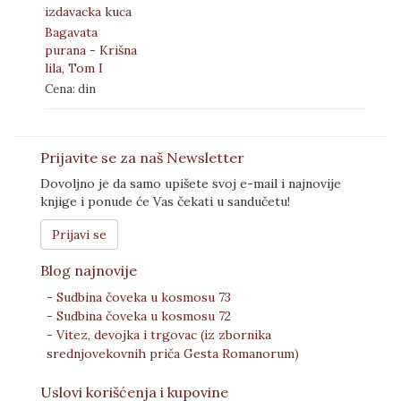
Bagavata
purana - Krišna
lila, Tom I
Cena: din
Prijavite se za naš Newsletter
Dovoljno je da samo upišete svoj e-mail i najnovije
knjige i ponude će Vas čekati u sandučetu!
Prijavi se
Blog najnovije
- Sudbina čoveka u kosmosu 73
- Sudbina čoveka u kosmosu 72
- Vitez, devojka i trgovac (iz zbornika
srednjovekovnih priča Gesta Romanorum)
Uslovi korišćenja i kupovine