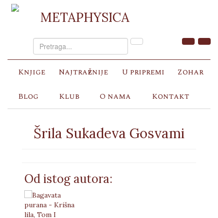
METAPHYSICA
Knjige
Najtraženije
U pripremi
Zohar
Blog
Klub
O nama
Kontakt
Šrila Sukadeva Gosvami
Od istog autora: