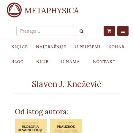
METAPHYSICA
Knjige
Najtraženije
U pripremi
Zohar
Blog
Klub
O nama
Kontakt
Slaven J. Knežević
Od istog autora: