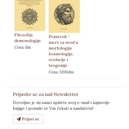
Filozofija
Prauzrok -
demonologije
nacrt za uvod u
Cena: din
morfologiju
kosmologije,
evolucije i
teogonije
Cena: 3200din
Prijavite se za naš Newsletter
Dovoljno je da samo upišete svoj e-mail i najnovije
knjige i ponude će Vas čekati u sandučetu!
Prijavi se