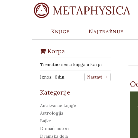
METAPHYSICA
Knjige
Najtraženije
Korpa
Trenutno nema knjiga u korpi...
Iznos:
0
din
Nastavi
Od
Kategorije
Antikvarne knjige
Astrologija
Bajke
Domaći autori
Dramska dela