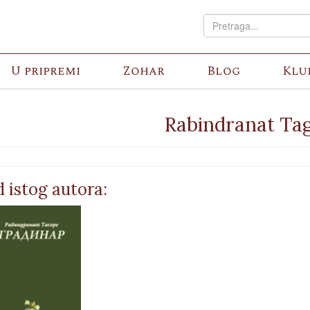
U pripremi
Zohar
Blog
Klu
Rabindranat Ta
 istog autora: