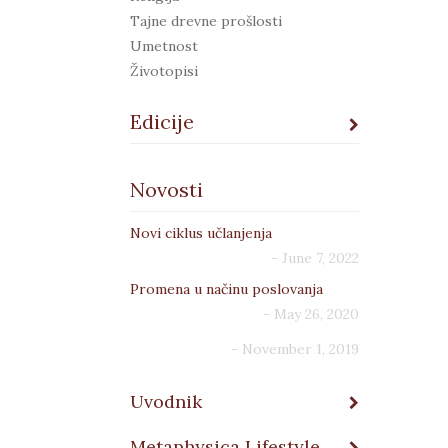
Tajne drevne prošlosti
Umetnost
Životopisi
Edicije
Adepti
Novosti
Aeterna
Agarta
Novi ciklus učlanjenja
Alim
- June 7, 2022
Androgin
Anima
Promena u načinu poslovanja
Apeiron
- May 26, 2020
Arhe
- November 1, 2019
Atman
Damin gambit
Uvodnik
EkoLogos
Elizijum
Metaphysica Lifestyle