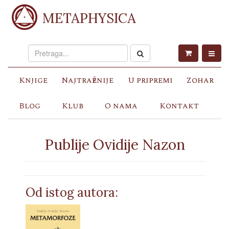
METAPHYSICA
Knjige
Najtraženije
U pripremi
Zohar
Blog
Klub
O nama
Kontakt
Publije Ovidije Nazon
Od istog autora: