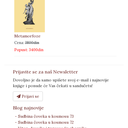
Metamorfoze
Cena:
3800din
Popust: 3400din
Prijavite se za naš Newsletter
Dovoljno je da samo upišete svoj e-mail i najnovije
knjige i ponude će Vas čekati u sandučetu!
Prijavi se
Blog najnovije
- Sudbina čoveka u kosmosu 73
- Sudbina čoveka u kosmosu 72