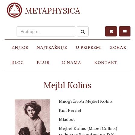
METAPHYSICA
Knjige
Najtraženije
U pripremi
Zohar
Blog
Klub
O nama
Kontakt
Mejbl Kolins
Mnogi životi Mejbel Kolins
Kim Fernel
Mladost
Mejbel Kolins (Mabel Collins)
rođena je 9. septembra 1851.