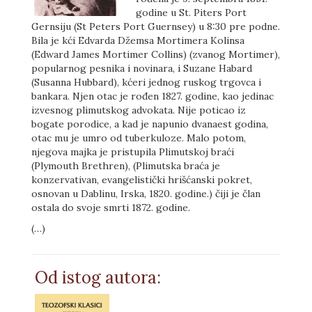
godine u St. Piters Port
Gernsiju (St Peters Port Guernsey) u 8:30 pre podne.
Bila je kći Edvarda Džemsa Mortimera Kolinsa
(Edward James Mortimer Collins) (zvanog Mortimer),
popularnog pesnika i novinara, i Suzane Habard
(Susanna Hubbard), kćeri jednog ruskog trgovca i
bankara. Njen otac je rođen 1827. godine, kao jedinac
izvesnog plimutskog advokata. Nije poticao iz
bogate porodice, a kad je napunio dvanaest godina,
otac mu je umro od tuberkuloze. Malo potom,
njegova majka je pristupila Plimutskoj braći
(Plymouth Brethren), (Plimutska braća je
konzervativan, evangelistički hrišćanski pokret,
osnovan u Dablinu, Irska, 1820. godine.) čiji je član
ostala do svoje smrti 1872. godine.
(…)
Od istog autora: