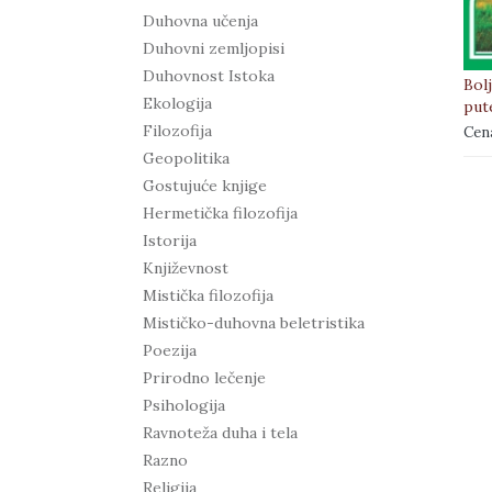
Duhovna učenja
Duhovni zemljopisi
Duhovnost Istoka
Bol
Ekologija
put
Filozofija
Cen
Geopolitika
Gostujuće knjige
Hermetička filozofija
Istorija
Književnost
Mistička filozofija
Mističko-duhovna beletristika
Poezija
Prirodno lečenje
Psihologija
Ravnoteža duha i tela
Razno
Religija