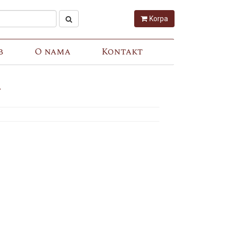
Korpa
b
O nama
Kontakt
r