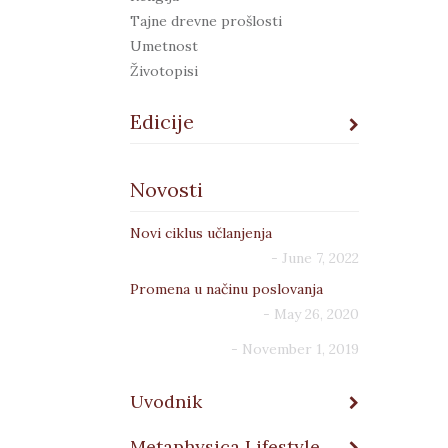
Tajne drevne prošlosti
Umetnost
Životopisi
Edicije
Adepti
Novosti
Aeterna
Agarta
Novi ciklus učlanjenja
Alim
- June 7, 2022
Androgin
Anima
Promena u načinu poslovanja
Apeiron
- May 26, 2020
Arhe
- November 1, 2019
Atman
Damin gambit
Uvodnik
EkoLogos
Elizijum
Metaphysica Lifestyle