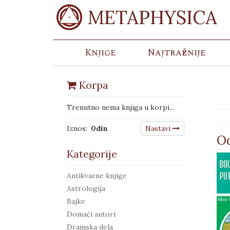
METAPHYSICA
Knjige
Najtraženije
Korpa
Trenutno nema knjiga u korpi...
Iznos:
0
din
Nastavi
Od
Kategorije
Antikvarne knjige
Astrologija
Bajke
Domaći autori
Dramska dela