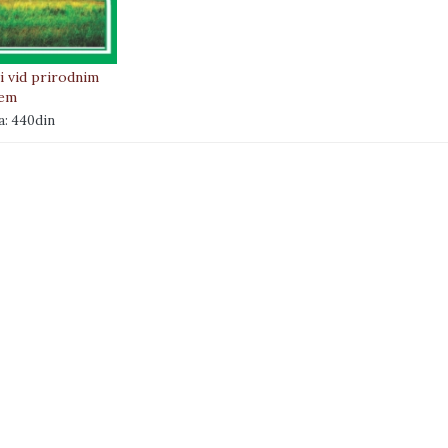
ji vid prirodnim
em
a: 440din