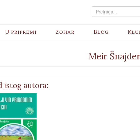
U pripremi
Zohar
Blog
Klu
Meir Šnajde
 istog autora: