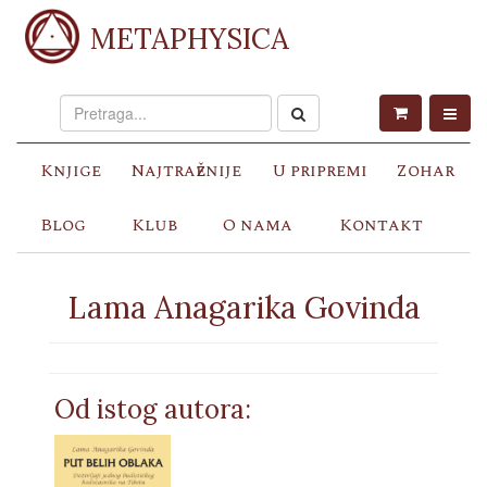
METAPHYSICA
Knjige
Najtraženije
U pripremi
Zohar
Blog
Klub
O nama
Kontakt
Lama Anagarika Govinda
Od istog autora: