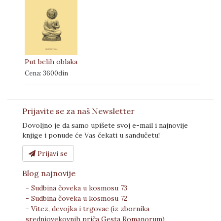
Put belih oblaka
Cena: 3600din
Prijavite se za naš Newsletter
Dovoljno je da samo upišete svoj e-mail i najnovije
knjige i ponude će Vas čekati u sandučetu!
Prijavi se
Blog najnovije
- Sudbina čoveka u kosmosu 73
- Sudbina čoveka u kosmosu 72
- Vitez, devojka i trgovac (iz zbornika
srednjovekovnih priča Gesta Romanorum)