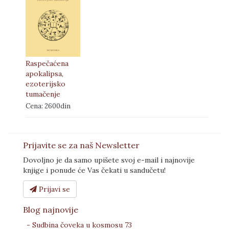
Raspečaćena
apokalipsa,
ezoterijsko
tumačenje
Cena: 2600din
Prijavite se za naš Newsletter
Dovoljno je da samo upišete svoj e-mail i najnovije
knjige i ponude će Vas čekati u sandučetu!
Prijavi se
Blog najnovije
- Sudbina čoveka u kosmosu 73