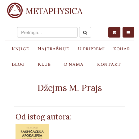
METAPHYSICA
Knjige
Najtraženije
U pripremi
Zohar
Blog
Klub
O nama
Kontakt
Džejms M. Prajs
Od istog autora: